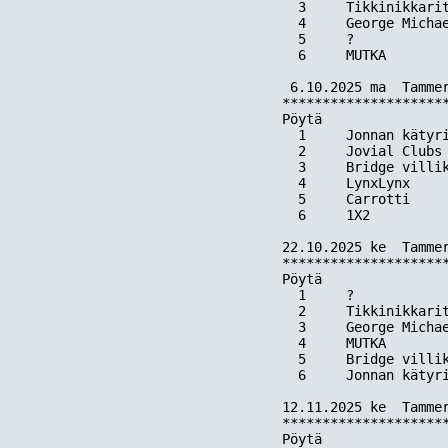
  3     Tikkinikkarit
  4     George Michae
  5     ?            
  6     MUTKA        
 6.10.2025 ma  Tammer
*********************
Pöytä  

  1     Jonnan kätyri
  2     Jovial Clubs 
  3     Bridge villik
  4     LynxLynx     
  5     Carrotti     
  6     1X2          
22.10.2025 ke  Tammer
*********************
Pöytä  

  1     ?            
  2     Tikkinikkarit
  3     George Michae
  4     MUTKA        
  5     Bridge villik
  6     Jonnan kätyri
12.11.2025 ke  Tammer
*********************
Pöytä  
