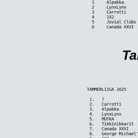
  1     Alpakka      
  2     LynxLynx     
  3     Carrotti     
  4     1X2          
  5     Jovial Clubs 
  6     Canada XXVI  
Ta
TAMMERLIIGA 2025

 1.   ?              
 2.   Carrotti       
 3.   Alpakka        
 4.   LynxLynx       
 5.   MUTKA          
 6.   Tikkinikkarit  
 7.   Canada XXVI    
 8.   George Michael'