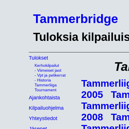
Tammerbridge
Tuloksia kilpailui
Tulokset
Ta
Kerhokilpailut
- Viimeiset jaot
- Vpt ja pelikerrat
- Historia
Tammerli
Tammerliiga
Tournament
2005
Tam
Ajankohtaista
Tammerli
Kilpailuohjelma
2008
Tam
Yhteystiedot
Tammerli
Jäsenet