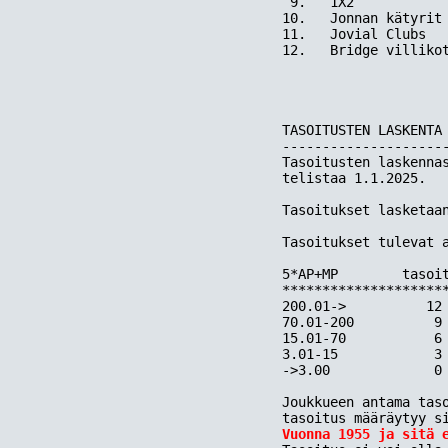
 9.   1X2            
10.   Jonnan kätyrit 
11.   Jovial Clubs   
12.   Bridge villikot
TASOITUSTEN LASKENTA 
---------------------
Tasoitusten laskennas
telistaa 1.1.2025.

Tasoitukset lasketaan
Tasoitukset tulevat a
5*AP+MP        tasoit
*********************
200.01->          12

70.01-200          9

15.01-70           6

3.01-15            3

->3.00             0

Joukkueen antama taso
Vuonna 1955 ja sitä 