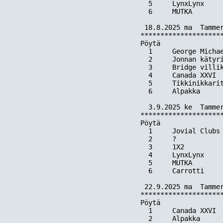
  5     LynxLynx     
  6     MUTKA        
 18.8.2025 ma  Tammer
*********************
Pöytä  

  1     George Michae
  2     Jonnan kätyri
  3     Bridge villik
  4     Canada XXVI  
  5     Tikkinikkarit
  6     Alpakka      
  3.9.2025 ke  Tammer
*********************
Pöytä  

  1     Jovial Clubs 
  2     ?            
  3     1X2          
  4     LynxLynx     
  5     MUTKA        
  6     Carrotti     
 22.9.2025 ma  Tammer
*********************
Pöytä  

  1     Canada XXVI  
  2     Alpakka      