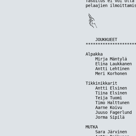

Tasoitus ei voi olla
    JOUKKUEET        
*********************
Alpakka

    Mirja Mäntylä    
    Elina Laukkanen  
    Antti Lehtinen   
    Meri Korhonen    
Tikkinikkarit

    Antti Elsinen    
    Tiina Elsinen    
    Teija Tuomi      
    Timo Halttunen   
    Aarne Koivu      
    Juuso Fagerlund  
    Jorma Sipilä     
MUTKA 

    Sara Järvinen    