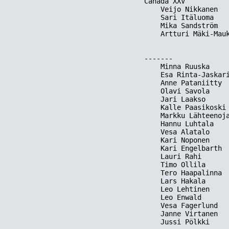
Canada XXV

    Veijo Nikkanen   
    Sari Itäluoma    
    Mika Sandström   
    Artturi Mäki-Mauk
-------

    Minna Ruuska     
    Esa Rinta-Jaskari
    Anne Pataniitty  
    Olavi Savola     
    Jari Laakso      
    Kalle Paasikoski 
    Markku Lähteenoja
    Hannu Luhtala    
    Vesa Alatalo     
    Kari Noponen     
    Kari Engelbarth  
    Lauri Rahi       
    Timo Ollila      
    Tero Haapalinna  
    Lars Hakala      
    Leo Lehtinen     
    Leo Enwald       
    Vesa Fagerlund   
    Janne Virtanen   