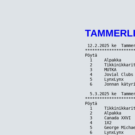
TAMMERLI
 12.2.2025 ke  Tammer
*********************
Pöytä  

  1     Alpakka      
  2     Tikkinikkarit
  3     MUTKA        
  4     Jovial Clubs 
  5     LynxLynx     
  6     Jonnan kätyri
  5.3.2025 ke  Tammer
*********************
Pöytä  

  1     Tikkinikkari
  2     Alpakka      
  3     Canada XXVI  
  4     1X2          
  5     George Michae
  6     LynxLynx     