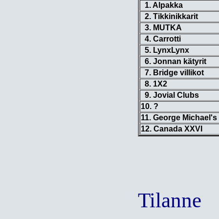
1. Alpakka
2. Tikkinikkarit
3. MUTKA
4. Carrotti
5. LynxLynx
6. Jonnan kätyrit
7. Bridge villikot
8. 1X2
9. Jovial Clubs
10. ?
11. George Michael's
12. Canada XXVI
Tilanne