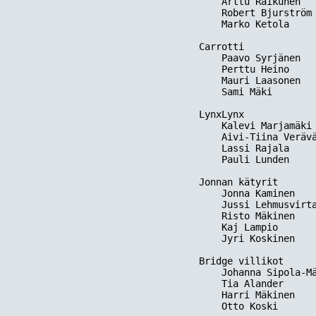
    Arttu Raikunen   
    Robert Bjurström 
    Marko Ketola     
Carrotti

    Paavo Syrjänen   
    Perttu Heino     
    Mauri Laasonen   
    Sami Mäki        
LynxLynx

    Kalevi Marjamäki 
    Aivi-Tiina Verävä
    Lassi Rajala     
    Pauli Lunden     
Jonnan kätyrit

    Jonna Kaminen    
    Jussi Lehmusvirta
    Risto Mäkinen    
    Kaj Lampio       
    Jyri Koskinen    
Bridge villikot

    Johanna Sipola-Mä
    Tia Alander      
    Harri Mäkinen    
    Otto Koski       