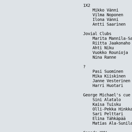
1X2

    Mikko Vänni      
    Vilma Noponen    
    Ilona Vänni      
    Antti Saarinen   
Jovial Clubs

    Marita Mannila-Sa
    Riitta Jaakonaho 
    Ahti Niku        
    Vuokko Rounioja  
    Nina Ranne       
?  

    Pasi Suominen    
    Mika Kiiskinen   
    Janne Vesterinen 
    Harri Huotari    
George Michael's cue 
    Sini Alatalo     
    Kaisa Tuisku     
    Olli-Pekka Hinkka
    Sari Pelttari    
    Elina Tähkäpää   
    Matias Ala-Sunila