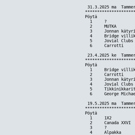
 31.3.2025 ma  Tammer
*********************
Pöytä  

  1     ?            
  2     MUTKA        
  3     Jonnan kätyri
  4     Bridge villik
  5     Jovial Clubs 
  6     Carrotti     
 23.4.2025 ke  Tammer
*********************
Pöytä  

  1     Bridge villik
  2     Carrotti     
  3     Jonnan kätyri
  4     Jovial Clubs 
  5     Tikkinikkarit
  6     George Michae
 19.5.2025 ma  Tammer
*********************
Pöytä  

  1     1X2          
  2     Canada XXVI  
  3     ?            
  4     Alpakka      