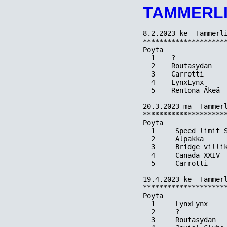
TAMMERLI
8.2.2023 ke  Tammerli
*********************
Pöytä  

  1    ?             
  2    Routasydän    
  3    Carrotti      
  4    LynxLynx      
  5    Rentona Äkeä  
20.3.2023 ma  Tammerl
*********************
Pöytä 

  1     Speed limit S
  2     Alpakka      
  3     Bridge villik
  4     Canada XXIV  
  5     Carrotti     
19.4.2023 ke  Tammerl
*********************
Pöytä    

  1     LynxLynx     
  2     ?            
  3     Routasydän   