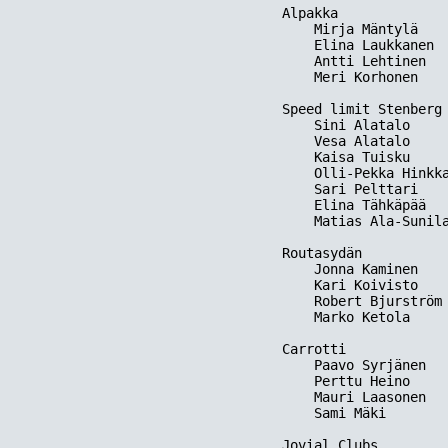
Alpakka

    Mirja Mäntylä    
    Elina Laukkanen  
    Antti Lehtinen   
    Meri Korhonen    
Speed limit Stenberg

    Sini Alatalo     
    Vesa Alatalo     
    Kaisa Tuisku     
    Olli-Pekka Hinkka
    Sari Pelttari    
    Elina Tähkäpää   
    Matias Ala-Sunila
Routasydän  

    Jonna Kaminen    
    Kari Koivisto    
    Robert Bjurström 
    Marko Ketola     
Carrotti

    Paavo Syrjänen   
    Perttu Heino     
    Mauri Laasonen   
    Sami Mäki        
Jovial Clubs
