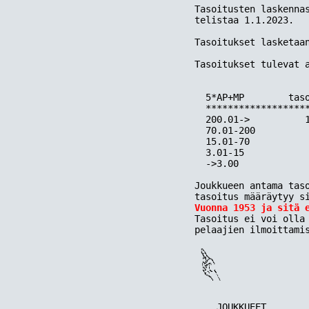
Tasoitusten laskennas
telistaa 1.1.2023.

Tasoitukset lasketaan
Tasoitukset tulevat a
  5*AP+MP        taso
  *******************
  200.01->          1
  70.01-200          
  15.01-70           
  3.01-15            
  ->3.00             
Joukkueen antama taso
Vuonna 1953 ja sitä 

Tasoitus ei voi olla
    JOUKKUEET        