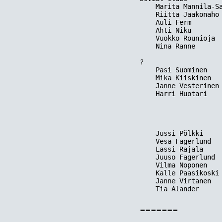
    Marita Mannila-Sa
    Riitta Jaakonaho 
    Auli Ferm        
    Ahti Niku        
    Vuokko Rounioja  
    Nina Ranne       
?  

    Pasi Suominen    
    Mika Kiiskinen   
    Janne Vesterinen 
    Harri Huotari    
    Jussi Pölkki     
    Vesa Fagerlund   
    Lassi Rajala     
    Juuso Fagerlund  
    Vilma Noponen    
    Kalle Paasikoski 
    Janne Virtanen   
-------