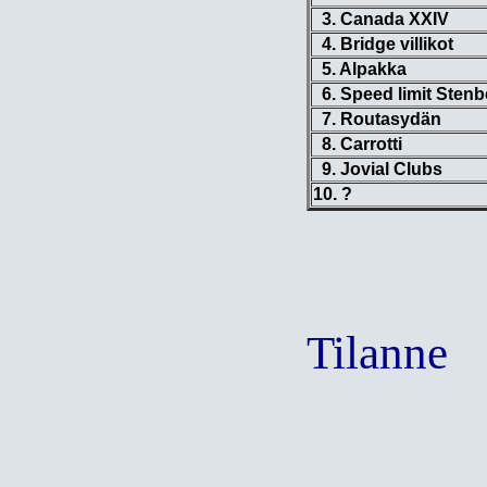
3. Canada XXIV
4. Bridge villikot
5. Alpakka
6. Speed limit Stenb
7. Routasydän
8. Carrotti
9. Jovial Clubs
10. ?
Tilanne