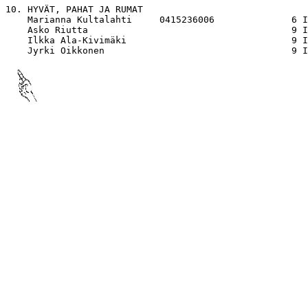
10. HYVÄT, PAHAT JA RUMAT

    Marianna Kultalahti     0415236006              6 I
    Asko Riutta                                     9 I
    Ilkka Ala-Kivimäki                              9 I
    Jyrki Oikkonen                                  9 I