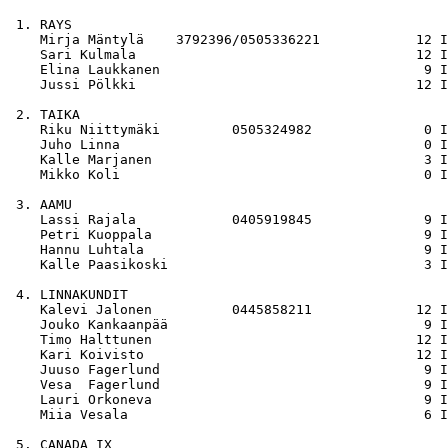
 1. RAYS

    Mirja Mäntylä    3792396/0505336221            12 I
    Sari Kulmala                                   12 I
    Elina Laukkanen                                 9 I
    Jussi Pölkki                                   12 I
 2. TAIKA

    Riku Niittymäki         0505324982              0 I
    Juho Linna                                      0 I
    Kalle Marjanen                                  3 I
    Mikko Koli                                      0 I
 3. AAMU

    Lassi Rajala            0405919845              9 I
    Petri Kuoppala                                  9 I
    Hannu Luhtala                                   9 I
    Kalle Paasikoski                                3 I
 4. LINNAKUNDIT

    Kalevi Jalonen          0445858211             12 I
    Jouko Kankaanpää                                9 I
    Timo Halttunen                                 12 I
    Kari Koivisto                                  12 I
    Juuso Fagerlund                                 9 I
    Vesa  Fagerlund                                 9 I
    Lauri Orkoneva                                  9 I
    Miia Vesala                                     6 I
 5. CANADA IX
