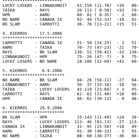
************************

LUCKY LOSERS - LINNAKUNDIT    41-159 (11-76)  +39   80-
TAIKA        - RAYS           26-113 ( 8-50)  +33   59-
HPR          - AAMU           60- 81 ( 8-35)  - 3   60-
NO NAME      - CANADA IX      92- 49 (53-33)  -18   92-
BK SLAM      - CARROTTI       36- 76 (13-21)  +15   51-
4. KIERROS     17.5.2006

************************

CARROTTI     - CANADA IX      51- 50 (24-25)  - 3   51-
AAMU         - TAIKA          70- 73 (47-23)  -21   70-
RAYS         - BK SLAM       130- 52 (59-41)  -33  130-
LINNAKUNDIT  - HPR            75- 26 (47- 7)  - 9   75-
LUCKY LOSERS - NO NAME        18-100 (12-60)  +42   60-
5. KIERROS      6.9.2006 

*************************

NO NAME      - BK SLAM        94- 26 (56-11)  -27   94-
LINNAKUNDIT  - AAMU           56- 37 (33-16)  -18   56-
TAIKA        - LUCKY LOSERS   42-119 (23-60)  + 3   45-
CARROTTI     - RAYS           62- 62 (21-40)  +18   80-
HPR          - CANADA IX      46- 62 (39-13)  - 9   46-
6. KIERROS     20.9.2006 

*************************

BK SLAM      - HPR            15-143 (11-49)  +24   39-
RAYS         - LUCKY LOSERS  113- 46 (83-13)  -27  113-
CANADA IX    - LINNAKUNDIT    31- 95 (15-50)  +18   49-
AAMU         - CARROTTI       91- 39 (40-33)  - 3   91-
NO NAME      - TAIKA          88- 60 (38-37)  -36   88-