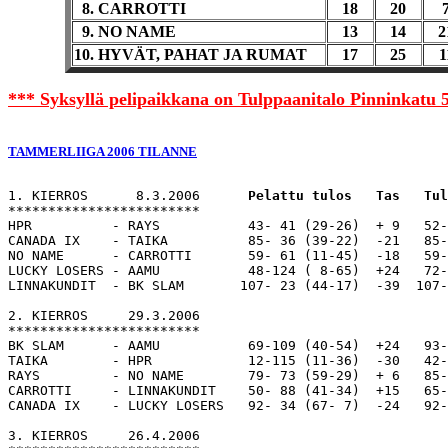
8. CARROTTI
18
20
9. NO NAME
13
14
2
10. HYVÄT, PAHAT JA RUMAT
17
25
1
*** Syksyllä pelipaikkana on Tulppaanitalo Pinninkatu 
TAMMERLIIGA 2006 TILANNE
1. KIERROS      8.3.2006      
Pelattu tulos   Tas   Tul
************************ 

HPR          - RAYS           43- 41 (29-26)  + 9   52-
CANADA IX    - TAIKA          85- 36 (39-22)  -21   85-
NO NAME      - CARROTTI       59- 61 (11-45)  -18   59-
LUCKY LOSERS - AAMU           48-124 ( 8-65)  +24   72-
LINNAKUNDIT  - BK SLAM       107- 23 (44-17)  -39  107-
2. KIERROS     29.3.2006

************************

BK SLAM      - AAMU           69-109 (40-54)  +24   93-
TAIKA        - HPR            12-115 (11-36)  -30   42-
RAYS         - NO NAME        79- 73 (59-29)  + 6   85-
CARROTTI     - LINNAKUNDIT    50- 88 (41-34)  +15   65-
CANADA IX    - LUCKY LOSERS   92- 34 (67- 7)  -24   92-
3. KIERROS     26.4.2006
