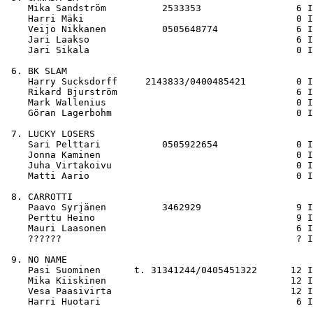
    Mika Sandström          2533353                 6 I
    Harri Mäki                                      0 I
    Veijo Nikkanen          0505648774              6 I
    Jari Laakso                                     6 I
    Jari Sikala                                     0 I
 6. BK SLAM

    Harry Sucksdorff     2143833/0400485421         0 I
    Rikard Bjurström                                6 I
    Mark Wallenius                                  0 I
    Göran Lagerbohm                                 0 I
 7. LUCKY LOSERS

    Sari Pelttari           0505922654              0 I
    Jonna Kaminen                                   0 I
    Juha Virtakoivu                                 0 I
    Matti Aario                                     0 I
 8. CARROTTI

    Paavo Syrjänen          3462929                 9 I
    Perttu Heino                                    9 I
    Mauri Laasonen                                  6 I
    ??????                                          ? I
 9. NO NAME  

    Pasi Suominen      t. 31341244/0405451322      12 I
    Mika Kiiskinen                                 12 I
    Vesa Paasivirta                                12 I
    Harri Huotari                                   6 I