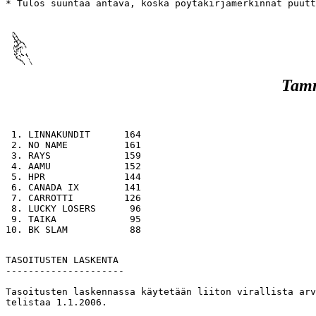
* Tulos suuntaa antava, koska pöytäkirjamerkinnät puutt
Tamm
 1. LINNAKUNDIT      164

 2. NO NAME          161

 3. RAYS             159

 4. AAMU             152

 5. HPR              144

 6. CANADA IX        141

 7. CARROTTI         126

 8. LUCKY LOSERS      96

 9. TAIKA             95

10. BK SLAM           88 

TASOITUSTEN LASKENTA

---------------------

Tasoitusten laskennassa käytetään liiton virallista arv
telistaa 1.1.2006.
