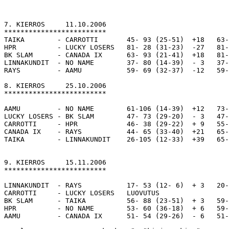
7. KIERROS     11.10.2006 

*************************

TAIKA        - CARROTTI       45- 93 (25-51)  +18   63-
HPR          - LUCKY LOSERS   81- 28 (31-23)  -27   81-
BK SLAM      - CANADA IX      63- 93 (21-41)  +18   81-
LINNAKUNDIT  - NO NAME        37- 80 (14-39)  - 3   37-
RAYS         - AAMU           59- 69 (32-37)  -12   59-
8. KIERROS     25.10.2006 

*************************

AAMU         - NO NAME        61-106 (14-39)  +12   73-
LUCKY LOSERS - BK SLAM        47- 73 (29-20)  - 3   47-
CARROTTI     - HPR            46- 38 (29-22)  + 9   55-
CANADA IX    - RAYS           44- 65 (33-40)  +21   65-
TAIKA        - LINNAKUNDIT    26-105 (12-33)  +39   65-
9. KIERROS     15.11.2006 

*************************

LINNAKUNDIT  - RAYS           17- 53 (12- 6)  + 3   20-
CARROTTI     - LUCKY LOSERS   LUOVUTUS                 
BK SLAM      - TAIKA          56- 88 (23-51)  + 3   59-
HPR          - NO NAME        53- 60 (36-18)  + 6   59-
AAMU         - CANADA IX      51- 54 (29-26)  - 6   51-