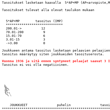
Tasoitukset lasketaan kaavalla  5*AP+MP (AP=arvopiste,M
Tasoitukset tulevat alla olevat taulukon mukaan

  5*AP+MP        tasoitus (IMP)

  *****************************

  200.01->          12

  70.01-200          9

  15.01-70           6

  3.01-15            3

  ->3.00             0

Joukkueen antama tasoitus lasketaan pelaavien pelaajien
Vuonna 1936 ja sitä ennen syntyneet pelaajat saavat 3 I

Tasoitus ei voi olla negatiivinen.
    JOUKKUEET               puhelin               tasoi
*******************************************************