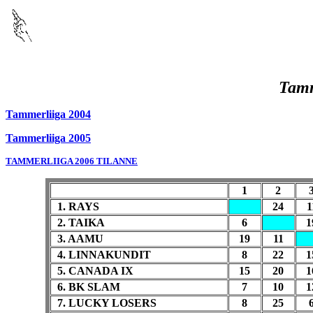
Tamm
Tammerliiga 2004
Tammerliiga 2005
TAMMERLIIGA 2006 TILANNE
1
2
1. RAYS
24
1
2. TAIKA
6
1
3. AAMU
19
11
4. LINNAKUNDIT
8
22
1
5. CANADA IX
15
20
1
6. BK SLAM
7
10
1
7. LUCKY LOSERS
8
25