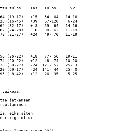
ttu tulos    Tas   Tulos      VP 

64 (19-17)   +15   54- 64   14-16         

20 (16-45)   +39   67-120    6-24         

64 (32-17)   + 3   59- 64   14-16         

62 (24-28)     0   38- 62   11-19         

70 (21-27)   +24   49- 70   11-19         

56 (26-22)   +18   77- 56   19-11         

74 (20-22)   +12   48- 74   10-20         

28 (58-27)   -24  121- 52   25- 3         

20 (69-17)   -24  141- 44   25- 0         

95 ( 8-42)   +12   26- 95    5-25         

 vaikeaa. 

tta jatkamaan

ruuttaminen.

iä, eikä siten

merliiga olisi 

elata Tammerliigan 2021
