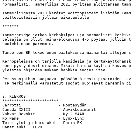
normaalisti. Tammerliiga 2021 pyritään aloittamaan tamm
Tammerliigasta 2020 kerätyt voittopisteet lisätään Tamm
voittopisteisiin jollain aikataululla.

*******

Tammerbridge jatkaa kerhokilpailuja normaalisti keskivi
pelaajia on ollut heinä-elokuussa 4-5 pöytää, jolloin t
huolehtimaan paremmin.

Tampereen BK tekee oman päätöksensä maanantai-iltojen s
Kerhopeleissä on tarjolla käsidesiä ja kertakäyttöhansk
emme pysty desifioimaan. Mikäli haluaa käyttää kasvosuo
yleisten ohjeiden mukaan hankkia suojus itse.

Perussuojathan suojaavat pääsääntöisesti pisaroiden lev
FFP merkinnällä varustetut suojat suojaavat paremmin pi
3. KIERROS          

************************ 

Carrotti                - Routasydän      

Canada XXIII            - Aavikkouimarit              

Vahvat Revokit          - Kyll MAAR             

No Name                 - Lynx-Lynx          

Teinitytöt ja huru-ukot - Porin BK            

Hanat auki   LEPO
