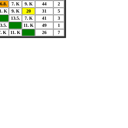
6.8.
7. K
9. K
44
2
1. K
9. K
20
31
5
13.5.
7. K
41
3
3.5.
11. K
49
1
7. K
11. K
26
7