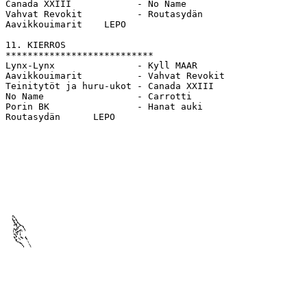
Canada XXIII            - No Name                

Vahvat Revokit          - Routasydän             

Aavikkouimarit    LEPO         

11. KIERROS           

*************************** 

Lynx-Lynx               - Kyll MAAR              

Aavikkouimarit          - Vahvat Revokit         

Teinitytöt ja huru-ukot - Canada XXIII           

No Name                 - Carrotti               

Porin BK                - Hanat auki             

Routasydän      LEPO
