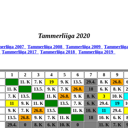
Tammerliiga 2020
erliiga 2007
Tammerliiga 2008
Tammerliiga 2009
Tammerliig
6
Tammerliiga 2017
Tammerliiga 2018
Tammerliiga 2019
1
2
3
4
5
6
7
8
9
11. K
7. K
19
9. K
13.5.
29.4.
8. K
26.8.
11. K
13.5.
9. K
7. K
26.8.
18
6. K
8. K
2
7. K
13.5.
11. K
26.8.
9. K
8. K
3
10. K
11
9. K
11. K
13.5.
7. K
6. K
29.4.
19
1
9. K
7. K
26.8.
13.5.
11. K
10. K
11
29.4.
13.5.
26.8.
9. K
7. K
11. K
18
10. K
6. K
29.4.
0
8. K
6. K
10. K
0
11. K
7. K