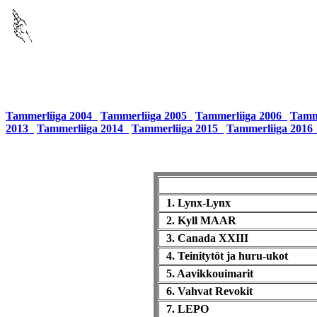
Tammerliiga 2004
Tammerliiga 2005
Tammerliiga 2006
Tamm
2013
Tammerliiga 2014
Tammerliiga 2015
Tammerliiga 201
1. Lynx-Lynx
2. Kyll MAAR
3. Canada XXIII
4. Teinitytöt ja huru-ukot
5. Aavikkouimarit
6. Vahvat Revokit
7. LEPO