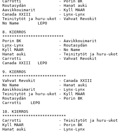
Carrotti                - Porin BK          

Routasydän              - Hanat auki      

Aavikkouimarit          - Kyll MAAR         

Canada XXIII            - Lynx-Lynx           

Teinitytöt ja huru-ukot - Vahvat Revokit               

No Name        LEPO

8. KIERROS           

************************** 

Porin BK                - Aavikkouimarit           

Lynx-Lynx               - Routasydän             

Kyll MAAR               - No Name           

Hanat auki              - Teinitytöt ja huru-ukot      
Carrotti                - Vahvat Revokit    

Canada XXIII   LEPO

9. KIERROS          

*************************** 

Vahvat Revokit          - Canada XXIII            

No Name                 - Hanat auki              

Aavikkouimarit          - Lynx-Lynx          

Teinitytöt ja huru-ukot - Kyll MAAR          

Routasydän              - Porin BK       

Carrotti    LEPO

10. KIERROS           

*************************** 

Carrotti                - Teinitytöt ja huru-ukot

Kyll MAAR               - Porin BK               

Hanat auki              - Lynx-Lynx              
