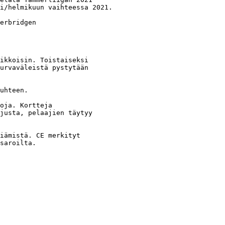
i/helmikuun vaihteessa 2021.

erbridgen 

ikkoisin. Toistaiseksi

urvaväleistä pystytään

uhteen.

oja. Kortteja

justa, pelaajien täytyy 

iämistä. CE merkityt

saroilta.
