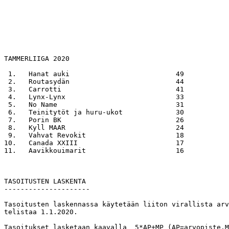
TAMMERLIIGA 2020

 1.   Hanat auki                          49

 2.   Routasydän                          44

 3.   Carrotti                            41

 4.   Lynx-Lynx                           33

 5.   No Name                             31

 6.   Teinitytöt ja huru-ukot             30

 7.   Porin BK                            26

 8.   Kyll MAAR                           24

 9.   Vahvat Revokit                      18

10.   Canada XXIII                        17

11.   Aavikkouimarit                      16

TASOITUSTEN LASKENTA  

---------------------

Tasoitusten laskennassa käytetään liiton virallista arv
telistaa 1.1.2020.

Tasoitukset lasketaan kaavalla  5*AP+MP (AP=arvopiste,M