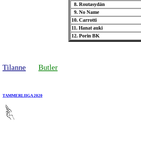
8. Routasydän
9. No Name
10. Carrotti
11. Hanat auki
12. Porin BK
Tilanne
Butler
TAMMERLIIGA 2020