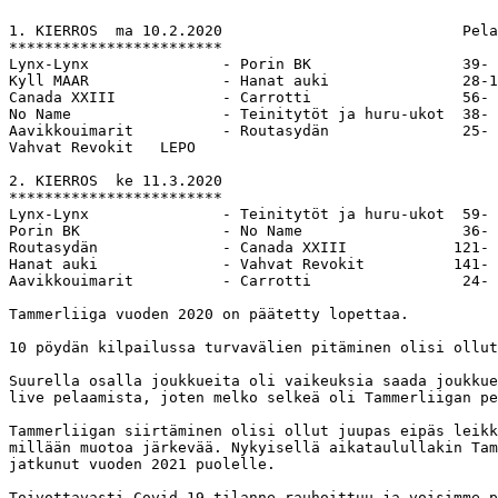
1. KIERROS  ma 10.2.2020                           Pela
************************ 

Lynx-Lynx               - Porin BK                 39- 
Kyll MAAR               - Hanat auki               28-1
Canada XXIII            - Carrotti                 56- 
No Name                 - Teinitytöt ja huru-ukot  38- 
Aavikkouimarit          - Routasydän               25- 
Vahvat Revokit   LEPO                     

2. KIERROS  ke 11.3.2020    

************************ 

Lynx-Lynx               - Teinitytöt ja huru-ukot  59- 
Porin BK                - No Name                  36- 
Routasydän              - Canada XXIII            121- 
Hanat auki              - Vahvat Revokit          141- 
Aavikkouimarit          - Carrotti                 24- 
Tammerliiga vuoden 2020 on päätetty lopettaa.

10 pöydän kilpailussa turvavälien pitäminen olisi ollut
Suurella osalla joukkueita oli vaikeuksia saada joukkue
live pelaamista, joten melko selkeä oli Tammerliigan pe
Tammerliigan siirtäminen olisi ollut juupas eipäs leikk
millään muotoa järkevää. Nykyisellä aikataulullakin Tam
jatkunut vuoden 2021 puolelle.

Toivottavasti Covid-19 tilanne rauhoittuu ja voisimme p