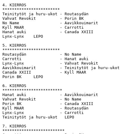
4. KIERROS       

************************ 

Teinitytöt ja huru-ukot - Routasydän             

Vahvat Revokit          - Porin BK       

No Name                 - Aavikkouimarit           

Kyll MAAR               - Carrotti           

Hanat auki              - Canada XXIII        

Lynx-Lynx    LEPO

5. KIERROS   

************************ 

Routasydän              - No Name          

Carrotti                - Hanat auki           

Lynx-Lynx               - Vahvat Revokit              

Aavikkouimarit          - Teinitytöt ja huru-ukot      
Canada XXIII            - Kyll MAAR            

Porin BK     LEPO

6. KIERROS   

************************* 

Hanat auki              - Aavikkouimarit       

Vahvat Revokit          - No Name             

Porin BK                - Canada XXIII      

Kyll MAAR               - Routasydän           

Lynx-Lynx               - Carrotti          

Teinitytöt ja huru-ukot   LEPO

7. KIERROS    

************************** 
