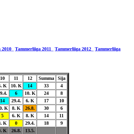
a 2010
Tammerliiga 2011
Tammerliiga 2012
Tammerliiga
10
11
12
Summa
Sija
6. K
10. K
14
33
4
9.4.
6
10. K
24
8
14
29.4.
6. K
17
10
0. K
8. K
26.8.
30
6
5
6. K
8. K
14
11
8. K
0
29.4.
18
9
9. K
26.8.
13.5.