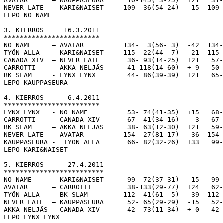
AVATAR      – KAUPPASEURA      10-145( 3-75)  +21   31-
NEVER LATE  - KARI&NAISET     109- 36(54-24)  -15  109-
LEPO NO NAME

3. KIERROS     16.3.2011

************************

NO NAME     – AVATAR          134-  3(56- 3)  -42  134-
TYÖN ALLA   – KARI&NAISET     115- 22(44- 7)  -21  115-
CANADA XIV  – NEVER LATE       36- 93(14-25)  +21   57-
CARROTTI    – AKKA NELJÄS      41-118(14-60)  + 9   50-
BK SLAM     - LYNX LYNX        44- 86(39-39)  +21   65-
LEPO KAUPPASEURA

4. KIERROS      6.4.2011

************************

LYNX LYNX   - NO NAME          53- 74(41-35)  +15   68-
CARROTTI    – CANADA XIV       67- 41(34-16)  - 3   67-
BK SLAM     – AKKA NELJÄS      38- 63(12-30)  +21   59-
NEVER LATE  – AVATAR          154- 27(81-17)  -36  154-
KAUPPASEURA -  TYÖN ALLA       66- 82(32-26)  +33   99-
LEPO KARI&NAISET

5. KIERROS      27.4.2011

*************************

NO NAME     – KARI&NAISET      99- 72(37-31)  -15   99-
AVATAR      – CARROTTI         38-133(29-77)  +24   62-
TYÖN ALLA   – BK SLAM         112- 41(61- 5)  -39  112-
NEVER LATE  – KAUPPASEURA      52- 65(29-29)  -15   52-
AKKA NELJÄS - CANADA XIV       42- 73(11-34)  + 0   42-
LEPO LYNX LYNX
