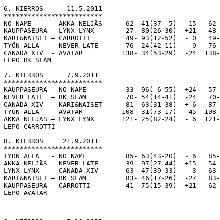
6. KIERROS      11.5.2011

*************************

NO NAME     – AKKA NELJÄS      62- 41(37- 5)  -15   62-
KAUPPASEURA – LYNX LYNX        27- 80(26-30)  +21   48-
KARI&NAISET – CARROTTI         49- 93(12-52)  - 0   49-
TYÖN ALLA   – NEVER LATE       76- 24(42-11)  - 9   76-
CANADA XIV  - AVATAR          138- 34(53-29)  -24  138-
LEPO BK SLAM

7. KIERROS      7.9.2011

*************************

KAUPPASEURA - NO NAME          33- 96( 6-55)  +24   57-
NEVER LATE  – BK SLAM          70- 54(14-41)  -24   70-
CANADA XIV  – KARI&NAISET      81- 63(31-38)  + 6   87-
TYÖN ALLA   – AVATAR          108- 31(73-17)  -45  108-
AKKA NELJÄS – LYNX LYNX       121- 25(82-24)  - 6  121-
LEPO CARROTTI 

8. KIERROS     21.9.2011

*************************

TYÖN ALLA   - NO NAME          85- 63(43-20)  - 6   85-
AKKA NELJÄS – NEVER LATE       39- 97(27-44)  +15   54-
LYNX LYNX   – CANADA XIV       63- 47(39-33)  - 3   63-
KARI&NAISET – BK SLAM          83- 46(17-26)  -27   83-
KAUPPASEURA - CARROTTI         41- 75(15-39)  +21   62-
LEPO AVATAR
