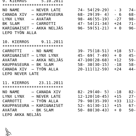
9. KIERROS      5.10.2011 

*************************

NO NAME     – NEVER LATE       74- 54(29-29)  - 3   74-
CANADA XIV  – KAUPPASEURA      68- 29(39- 4)  - 6   68-
LYNX LYNX   – AVATAR           98- 46(55-19)  -27   98-
BK SLAM     – CARROTTI         47- 54(21-34)  +24   71-
KARI&NAISET - AKKA NELJÄS      96- 59(51-21)  + 0   96-
LEPO TYÖN ALLA

10. KIERROS     9.11.2011 

*************************

CARROTTI    - NO NAME          39- 75(18-51)  +18   57-
KARI&NAISET – LYNX LYNX        45- 69( 7-49)  + 0   45-
AVATAR      – AKKA NELJÄS      47-100(28-68)  +12   59-
KAUPPASEURA – BK SLAM          58- 38(30-15)  -18   58-
CANADA XIV  – TYÖN ALLA        20-111(12-59)  +24   44-
LEPO NEVER LATE 

11. KIERROS    23.11.2011 

*************************

NO NAME     – CANADA XIV       82- 29(40- 5)  -18   82-
LYNX LYNX   – NEVER LATE       12-120(10-45)  +15   27-
CARROTTI    – TYÖN ALLA        79- 98(35-39)  +33  112-
KAUPPASEURA – KARI&NAISET      52- 61(30-11)  +15   67-
AVATAR      - BK SLAM          50- 88(30-43)  + 0   50-
LEPO AKKA NELJÄS
