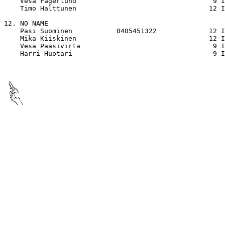
    Vesa Fagerlund                                  9 I
    Timo Halttunen                                 12 I
12. NO NAME  

    Pasi Suominen           0405451322             12 I
    Mika Kiiskinen                                 12 I
    Vesa Paasivirta                                 9 I
    Harri Huotari                                   9 I