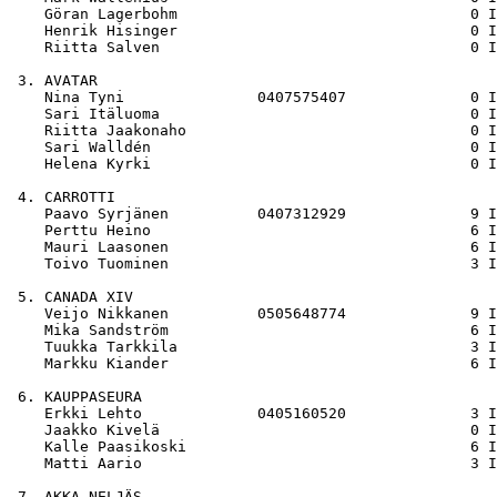
    Göran Lagerbohm                                 0 I
    Henrik Hisinger                                 0 I
    Riitta Salven                                   0 I
 3. AVATAR

    Nina Tyni               0407575407              0 I
    Sari Itäluoma                                   0 I
    Riitta Jaakonaho                                0 I
    Sari Walldén                                    0 I
    Helena Kyrki                                    0 I
 4. CARROTTI

    Paavo Syrjänen          0407312929              9 I
    Perttu Heino                                    6 I
    Mauri Laasonen                                  6 I
    Toivo Tuominen                                  3 I
 5. CANADA XIV

    Veijo Nikkanen          0505648774              9 I
    Mika Sandström                                  6 I
    Tuukka Tarkkila                                 3 I
    Markku Kiander                                  6 I
 6. KAUPPASEURA

    Erkki Lehto             0405160520              3 I
    Jaakko Kivelä                                   0 I
    Kalle Paasikoski                                6 I
    Matti Aario                                     3 I
 7. AKKA NELJÄS
