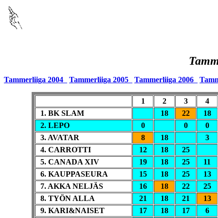
Tamme
Tammerliiga 2004
Tammerliiga 2005
Tammerliiga 2006
Tamm
1
2
3
4
1. BK SLAM
18
22
18
2. LEPO
0
0
0
3. AVATAR
8
18
3
4. CARROTTI
12
18
25
5. CANADA XIV
19
18
25
11
6. KAUPPASEURA
15
18
25
13
7. AKKA NELJÄS
16
18
22
25
8. TYÖN ALLA
21
18
21
13
9. KARI&NAISET
17
18
17
6