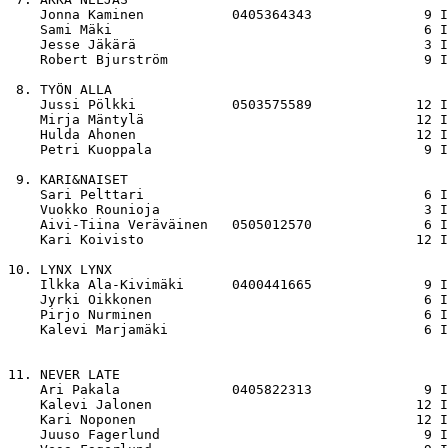
    Jonna Kaminen           0405364343              9 I
    Sami Mäki                                       6 I
    Jesse Jäkärä                                    3 I
    Robert Bjurström                                9 I
 8. TYÖN ALLA

    Jussi Pölkki            0503575589             12 I
    Mirja Mäntylä                                  12 I
    Hulda Ahonen                                   12 I
    Petri Kuoppala                                  9 I
 9. KARI&NAISET

    Sari Pelttari                                   6 I
    Vuokko Rounioja                                 3 I
    Aivi-Tiina Veräväinen   0505012570              6 I
    Kari Koivisto                                  12 I
10. LYNX LYNX

    Ilkka Ala-Kivimäki      0400441665              9 I
    Jyrki Oikkonen                                  6 I
    Pirjo Nurminen                                  6 I
    Kalevi Marjamäki                                6 I
11. NEVER LATE

    Ari Pakala              0405822313              9 I
    Kalevi Jalonen                                 12 I
    Kari Noponen                                   12 I
    Juuso Fagerlund                                 9 I