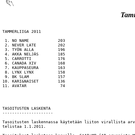
Tamm
TAMMERLIIGA 2011

 1. NO NAME            203

 2. NEVER LATE         202

 3. TYÖN ALLA          196

 4. AKKA NELJÄS        185

 5. CARROTTI           176

 6. CANADA XIV         168

 7. KAUPPASEURA        163

 8. LYNX LYNX          158

 9. BK SLAM            157

10. KARI&NAISET        136

11. AVATAR              74

TASOITUSTEN LASKENTA

---------------------

Tasoitusten laskennassa käytetään liiton virallista arv
telistaa 1.1.2011.
