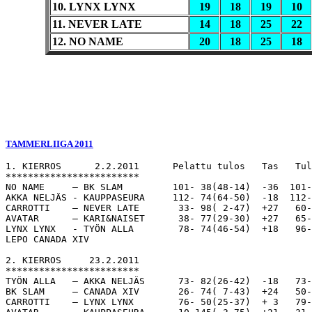
10. LYNX LYNX
19
18
19
10
11. NEVER LATE
14
18
25
22
12. NO NAME
20
18
25
18
TAMMERLIIGA 2011
1. KIERROS      2.2.2011      Pelattu tulos   Tas   Tul
************************ 

NO NAME     – BK SLAM         101- 38(48-14)  -36  101-
AKKA NELJÄS - KAUPPASEURA     112- 74(64-50)  -18  112-
CARROTTI    – NEVER LATE       33- 98( 2-47)  +27   60-
AVATAR      – KARI&NAISET      38- 77(29-30)  +27   65-
LYNX LYNX   - TYÖN ALLA        78- 74(46-54)  +18   96-
LEPO CANADA XIV

2. KIERROS     23.2.2011

************************

TYÖN ALLA   – AKKA NELJÄS      73- 82(26-42)  -18   73-
BK SLAM     – CANADA XIV       26- 74( 7-43)  +24   50-
CARROTTI    – LYNX LYNX        76- 50(25-37)  + 3   79-