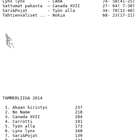
Lynx lynx         - LARA                74- 58(41-25)  
Sattumat pakasta  – Canada XVII         27- 64( 7-30)  
Sari&Pojat        - Työn alla           34- 70(12-40)  
Tähtienväliset .. - Nokia               68- 23(17-21)  
TAMMERLIIGA 2014

 1. Akaan kiristys           237

 2. No Name                  218

 3. Canada XVII              204

 4. Carrotti                 191

 5. Työn alla                173

 6. Lynx lynx                168  

 7. Sari&Pojat               139
