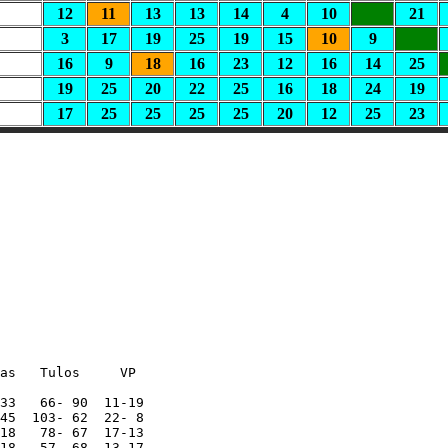
12
11
13
13
14
4
10
21
3
17
19
25
19
15
10
9
16
9
18
16
23
12
16
14
25
19
25
20
22
25
16
18
24
19
17
25
25
25
25
20
12
25
23
as   Tulos     VP

33   66- 90  11-19

45  103- 62  22- 8       

18   78- 67  17-13

18   57- 68  13-17
