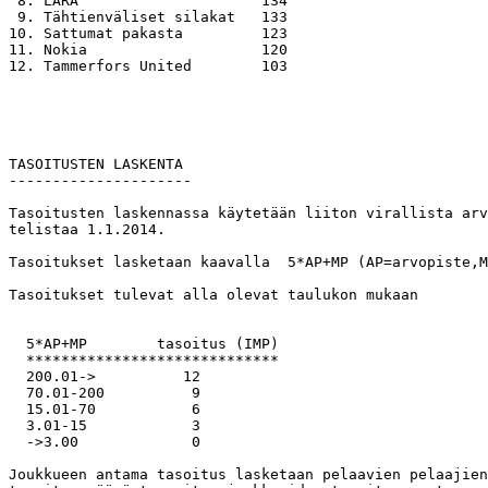
 8. LARA                     134  

 9. Tähtienväliset silakat   133

10. Sattumat pakasta         123

11. Nokia                    120

12. Tammerfors United        103  

TASOITUSTEN LASKENTA

---------------------

Tasoitusten laskennassa käytetään liiton virallista arv
telistaa 1.1.2014.

Tasoitukset lasketaan kaavalla  5*AP+MP (AP=arvopiste,M
Tasoitukset tulevat alla olevat taulukon mukaan

  5*AP+MP        tasoitus (IMP)

  *****************************

  200.01->          12

  70.01-200          9

  15.01-70           6

  3.01-15            3

  ->3.00             0

Joukkueen antama tasoitus lasketaan pelaavien pelaajien