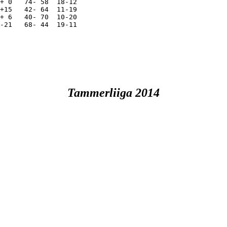
+ 0   74- 58  18-12

+15   42- 64  11-19

+ 6   40- 70  10-20

-21   68- 44  19-11

Tammerliiga 2014