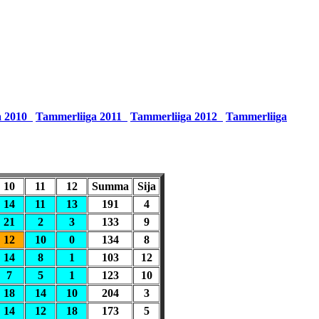
a 2010
Tammerliiga 2011
Tammerliiga 2012
Tammerliiga
10
11
12
Summa
Sija
14
11
13
191
4
21
2
3
133
9
12
10
0
134
8
14
8
1
103
12
7
5
1
123
10
18
14
10
204
3
14
12
18
173
5