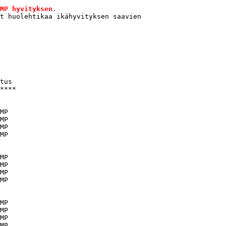
MP hyvityksen.
t huolehtikaa ikähyvityksen saavien

tus

****

MP

MP

MP

MP 

MP

MP

MP 

MP

MP

MP

MP

MP
