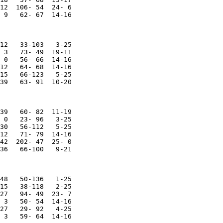
12  106- 54  24- 6

 9   62- 67  14-16

12   33-103   3-25

 3   73- 49  19-11

 0   56- 66  14-16

12   64- 68  14-16

15   66-123   5-25

39   63- 91  10-20

39   60- 82  11-19

 0   23- 96   3-25

30   56-112   5-25

12   71- 79  14-16

42  202- 47  25- 0

36   66-100   9-21

48   50-136   1-25

15   38-118   2-25

27   94- 49  23- 7

 3   50- 54  14-16

27   29- 92   4-25

 3   59- 64  14-16
