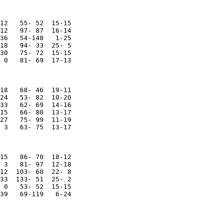
12   55- 52  15-15

12   97- 87  16-14

36   54-148   1-25

18   94- 33  25- 5

30   75- 72  15-15

 0   81- 69  17-13

18   68- 46  19-11

24   53- 82  10-20

33   62- 69  14-16

15   66- 80  13-17

27   75- 99  11-19

 3   63- 75  13-17

15   86- 70  18-12

 3   81- 97  12-18

12  103- 60  22- 8

33  133- 51  25- 2

 0   53- 52  15-15
