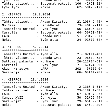
Tähtienväliset .. - Sattumat pakasta  106- 42(28-22)  -
Lynx lynx         - Nokia              62- 58(20-17)  -
2. KIERROS      19.2.2014     

*************************

Tähtienväliset..  - Akaan Kiristys     21-103( 9-45)  +
No Name           - Sari&Pojat         73- 46(37-11)  -
Tammerfors United - Lynx lynx          56- 66(25-43)   
Carrotti          - Sattumat pakasta   64- 56(28-41)  -
LARA              - Canada XVII        51-123(28-57)  +
Nokia             - Työn alla          24- 91(17-64)  +
3. KIERROS      5.3.2014

************************

Tammerfors United – Työn alla          21- 82(11-40)  +
Tähtienväliset .. – Canada XVII        23- 96(12-63)  +
Sattumat pakasta  - No Name            26-112(14-61)  +
Carrotti          - Lynx lynx          71- 67(24-29)  -
Akaan Kiristys    - LARA              202-  5(102-0)  -
Sari&Pojat        - Nokia              66- 64(41-28)  -
4. KIERROS     23.4.2014

************************

Tammerfors United - Akaan Kiristys      2-136( 1-61)  +
Tähtienväliset .. - No Name            23-118( 1-68)  +
LARA              - Työn alla          67- 49( 7-37)  +
Canada XVII       - Carrotti           50- 51(25-44)  -
Sari&Pojat        - Lynx lynx          29- 65( 9-31)  -
Nokia             - Sattumat pakasta   56- 64(28-30)  +