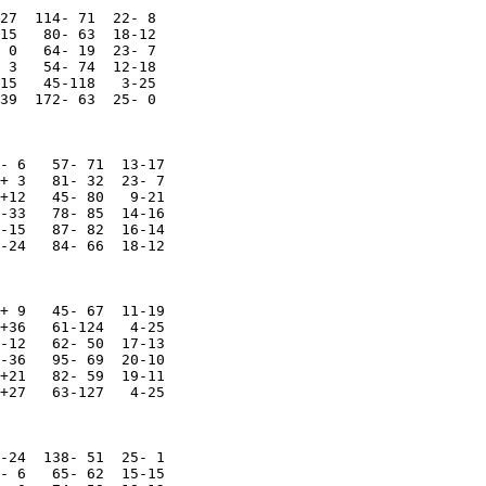
27  114- 71  22- 8

15   80- 63  18-12

 0   64- 19  23- 7

 3   54- 74  12-18

15   45-118   3-25

39  172- 63  25- 0

- 6   57- 71  13-17

+ 3   81- 32  23- 7

+12   45- 80   9-21

-33   78- 85  14-16

-15   87- 82  16-14

-24   84- 66  18-12

+ 9   45- 67  11-19

+36   61-124   4-25

-12   62- 50  17-13

-36   95- 69  20-10  

+21   82- 59  19-11

+27   63-127   4-25

-24  138- 51  25- 1

- 6   65- 62  15-15
