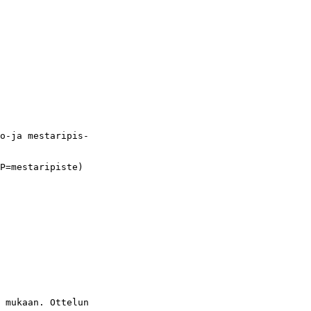
o-ja mestaripis- 

P=mestaripiste)

 mukaan. Ottelun
