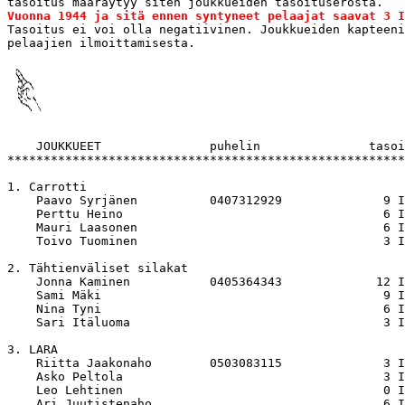
Vuonna 1944 ja sitä ennen syntyneet pelaajat saavat 3 I

Tasoitus ei voi olla negatiivinen. Joukkueiden kapteeni
    JOUKKUEET               puhelin               tasoi
*******************************************************
1. Carrotti

    Paavo Syrjänen          0407312929              9 I
    Perttu Heino                                    6 I
    Mauri Laasonen                                  6 I
    Toivo Tuominen                                  3 I
2. Tähtienväliset silakat

    Jonna Kaminen           0405364343             12 I
    Sami Mäki                                       9 I
    Nina Tyni                                       6 I
    Sari Itäluoma                                   3 I
3. LARA

    Riitta Jaakonaho        0503083115              3 I
    Asko Peltola                                    3 I
    Leo Lehtinen                                    0 I
    Ari Juutistenaho                                6 I