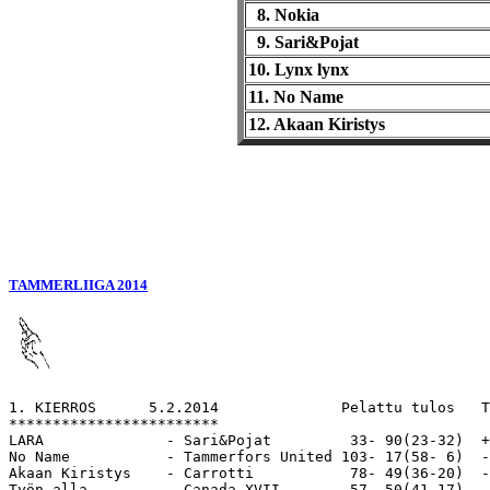
8. Nokia
9. Sari&Pojat
10. Lynx lynx
11. No Name
12. Akaan Kiristys
TAMMERLIIGA 2014
1. KIERROS      5.2.2014              Pelattu tulos   T
************************ 

LARA              - Sari&Pojat         33- 90(23-32)  +
No Name           - Tammerfors United 103- 17(58- 6)  -
Akaan Kiristys    - Carrotti           78- 49(36-20)  -
Työn alla         - Canada XVII        57- 50(41-17)  -