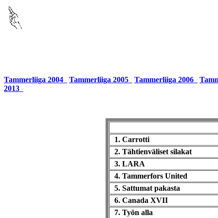
Tammerliiga 2004
Tammerliiga 2005
Tammerliiga 2006
Tamm
2013
1. Carrotti
2. Tähtienväliset silakat
3. LARA
4. Tammerfors United
5. Sattumat pakasta
6. Canada XVII
7. Työn alla