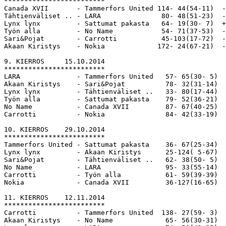
*************************

Canada XVII       - Tammerfors United 114- 44(54-11)  -
Tähtienväliset .. - LARA               80- 48(51-23)  -
Lynx lynx         - Sattumat pakasta   64- 19(30- 7)  +
Työn alla         - No Name            54- 71(37-53)  -
Sari&Pojat        - Carrotti           45-103(17-72)  -
Akaan Kiristys    - Nokia             172- 24(67-21)  -
9. KIERROS     15.10.2014 

*************************

LARA              - Tammerfors United   57- 65(30- 5)  
Akaan Kiristys    - Sari&Pojat          78- 32(31-14)  
Lynx lynx         - Tähtienväliset ..   33- 80(17-44)  
Työn alla         - Sattumat pakasta    79- 52(36-21)  
No Name           - Canada XVII         87- 67(40-25)  
Carrotti          - Nokia               84- 42(33-19)  
10. KIERROS    29.10.2014 

*************************

Tammerfors United - Sattumat pakasta    36- 67(25-34)  
Lynx lynx         - Akaan Kiristys      25-124( 5-67)  
Sari&Pojat        - Tähtienväliset ..   62- 38(50- 5)  
No Name           - LARA                95- 33(55-14)  
Carrotti          - Työn alla           61- 59(39-39)  
Nokia             - Canada XVII         36-127(16-65)  
11. KIERROS    12.11.2014 

*************************

Carrotti          - Tammerfors United  138- 27(59- 3)  
Akaan Kiristys    - No Name             65- 56(30-31)  