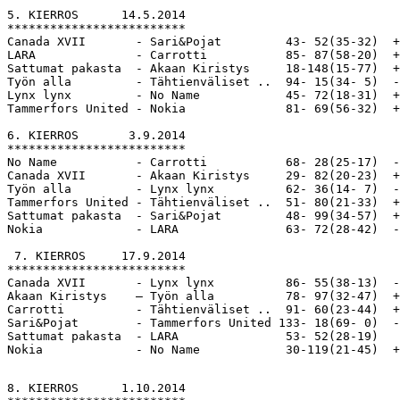
5. KIERROS      14.5.2014

*************************

Canada XVII       - Sari&Pojat         43- 52(35-32)  +
LARA              - Carrotti           85- 87(58-20)  +
Sattumat pakasta  - Akaan Kiristys     18-148(15-77)  +
Työn alla         - Tähtienväliset ..  94- 15(34- 5)  -
Lynx lynx         - No Name            45- 72(18-31)  +
Tammerfors United - Nokia              81- 69(56-32)  +
6. KIERROS       3.9.2014

*************************

No Name           - Carrotti           68- 28(25-17)  -
Canada XVII       - Akaan Kiristys     29- 82(20-23)  +
Työn alla         - Lynx lynx          62- 36(14- 7)  -
Tammerfors United - Tähtienväliset ..  51- 80(21-33)  +
Sattumat pakasta  - Sari&Pojat         48- 99(34-57)  +
Nokia             - LARA               63- 72(28-42)  -
 7. KIERROS     17.9.2014

*************************

Canada XVII       - Lynx lynx          86- 55(38-13)  -
Akaan Kiristys    – Työn alla          78- 97(32-47)  +
Carrotti          - Tähtienväliset ..  91- 60(23-44)  +
Sari&Pojat        - Tammerfors United 133- 18(69- 0)  -
Sattumat pakasta  - LARA               53- 52(28-19)   
8. KIERROS      1.10.2014
