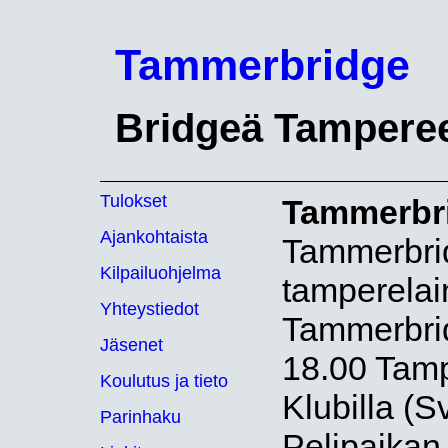
Tammerbridge
Bridgeä Tamperee
Tulokset
Tammerbr
Ajankohtaista
Tammerbrid
Kilpailuohjelma
tamperelai
Yhteystiedot
Tammerbrid
Jäsenet
18.00 Tamp
Koulutus ja tieto
Klubilla (
Parinhaku
Pelipaikan