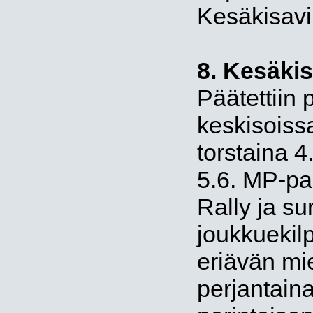
Kesäkisavi
8. Kesäkis
Päätettiin
keskisoiss
torstaina 4
5.6. MP-par
Rally ja su
joukkuekilp
eriävän mi
perjantaina