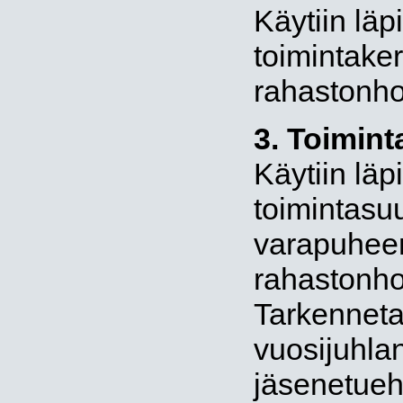
Käytiin lä
toimintaker
rahastonhoi
3. Toimint
Käytiin lä
toimintasuu
varapuheen
rahastonhoi
Tarkenneta
vuosijuhlan
jäsenetueh