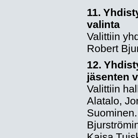
11. Yhdis
valinta
Valittiin y
Robert Bju
12. Yhdist
jäsenten v
Valittiin ha
Alatalo, J
Suominen. 
Bjurströmin
Kaisa Tuis