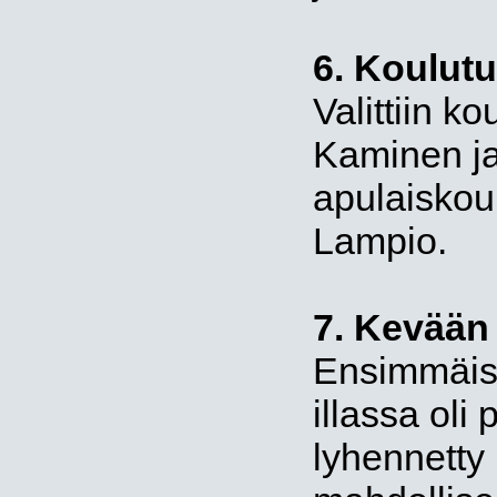
6. Koulut
Valittiin k
Kaminen j
apulaiskou
Lampio.
7. Kevään
Ensimmäise
illassa oli
lyhennetty 