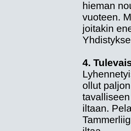
hieman nou
vuoteen. M
joitakin e
Yhdistykse
4. Tuleva
Lyhennetyi
ollut paljo
tavalliseen
iltaan. Pel
Tammerliiga