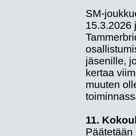
SM-joukkue
15.3.2026 j
Tammerbri
osallistum
jäsenille, 
kertaa vii
muuten olle
toiminnass
11. Kokou
Päätetään 