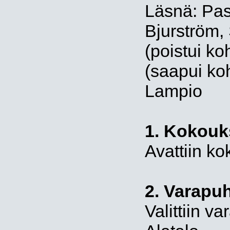
Läsnä: Pas
Bjurström,
(poistui k
(saapui ko
Lampio
1. Kokouk
Avattiin ko
2. Varapuh
Valittiin v