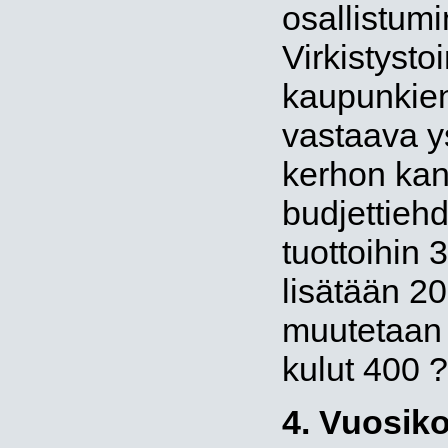
osallistum
Virkistyst
kaupunkien 
vastaava y
kerhon kan
budjettieh
tuottoihin 
lisätään 2
muutetaan 
kulut 400 ?
4. Vuosiko