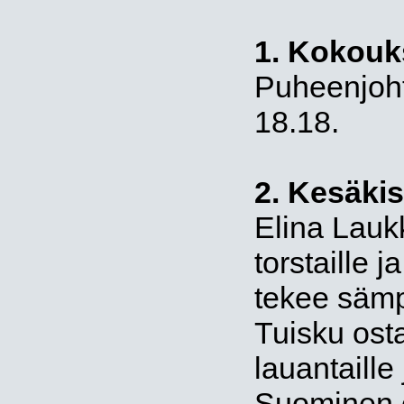
1. Kokouk
Puheenjoht
18.18.
2. Kesäkis
Elina Laukk
torstaille j
tekee sämpy
Tuisku osta
lauantaille
Suominen o