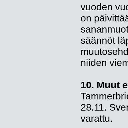
vuoden vuo
on päivitt
sananmuoto
säännöt läp
muutosehdo
niiden vie
10. Muut es
Tammerbrid
28.11. Sven
varattu.