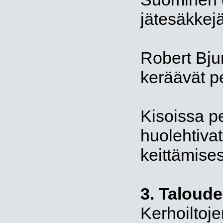
jätesäkkejä
Robert Bju
keräävät p
Kisoissa pe
huolehtivat
keittämises
3. Taloude
Kerhoiltoj