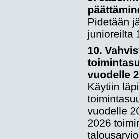
päättämin
Pidetään j
junioreilta 
10. Vahvis
toimintasu
vuodelle 
Käytiin läp
toimintasuu
vuodelle 2
2026 toimi
talousarvio