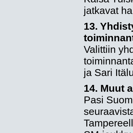
jatkavat ha
13. Yhdis
toiminnant
Valittiin y
toiminnant
ja Sari Itä
14. Muut a
Pasi Suomi
seuraavist
Tampereel