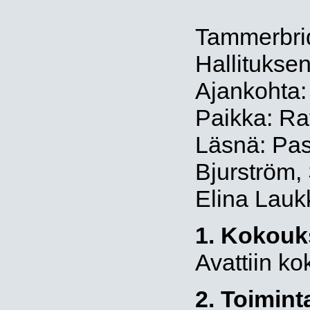
Tammerbri
Hallitukse
Ajankohta
Paikka: Rav
Läsnä: Pas
Bjurström, 
Elina Lauk
1. Kokouk
Avattiin ko
2. Toimint