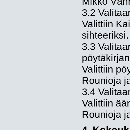
Mikko Vänn
3.2 Valitaa
Valittiin K
sihteeriksi.
3.3 Valitaa
pöytäkirjan
Valittiin p
Rounioja j
3.4 Valitaa
Valittiin ä
Rounioja j
4. Kokouks