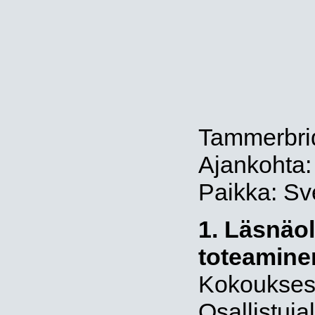
Tammerbri
Ajankohta
Paikka: S
1. Läsnäol
toteamine
Kokouksess
Osallistujal