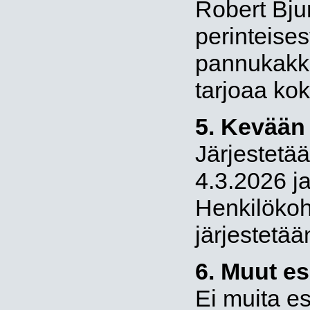
Robert Bjur
perinteises
pannukakk
tarjoaa ko
5. Kevään 
Järjestetää
4.3.2026 j
Henkilökoh
järjestetää
6. Muut esi
Ei muita esi