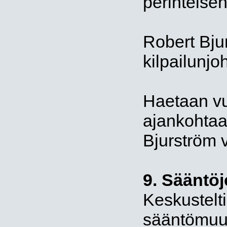
perinteisen
Robert Bju
kilpailunjo
Haetaan v
ajankohtaa
Bjurström 
9. Sääntöj
Keskustelti
sääntömuut