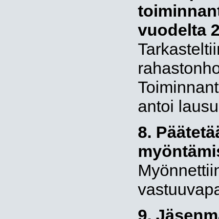
toiminnan
vuodelta 
Tarkastelti
rahastonhoi
Toiminnant
antoi lausu
8. Päätetä
myöntämi
Myönnettiin 
vastuuvap
9. Jäsenm