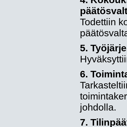
päätösval
Todettiin ko
päätösvalta
5. Työjär
Hyväksyttii
6. Toimin
Tarkastelt
toimintake
johdolla.
7. Tilinpää