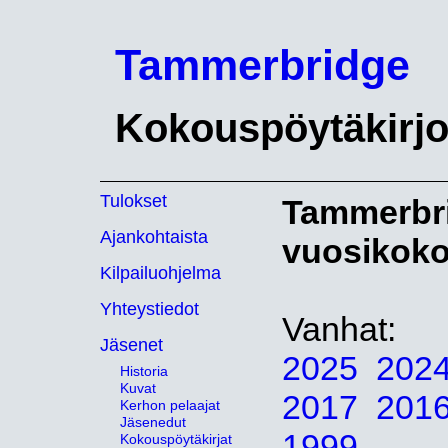
Tammerbridge
Kokouspöytäkirjo
Tulokset
Tammerbrid
Ajankohtaista
vuosikoko
Kilpailuohjelma
Yhteystiedot
Vanhat:
Jäsenet
2025
202
Historia
Kuvat
2017
201
Kerhon pelaajat
Jäsenedut
1999
Kokouspöytäkirjat