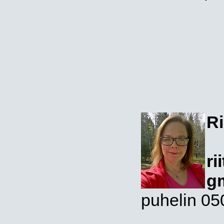
Ri
ri
g
puhelin 05