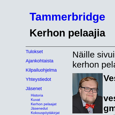
Tammerbridge
Kerhon pelaajia
Tulokset
Näille sivui
Ajankohtaista
kerhon pela
Kilpailuohjelma
Ve
Yhteystiedot
Jäsenet
Historia
ve
Kuvat
Kerhon pelaajat
gm
Jäsenedut
Kokouspöytäkirjat