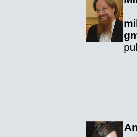
mi
gm
pu
An