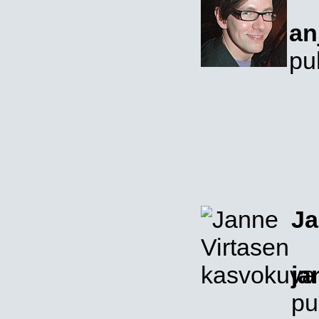
an
pu
Ja
ja
pu