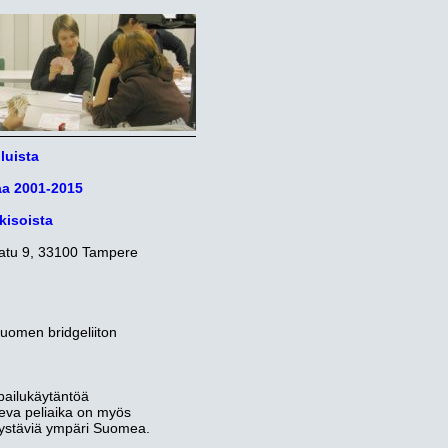
luista
iaa 2001-2015
kisoista
katu 9, 33100 Tampere
 Suomen bridgeliiton
lpailukäytäntöä
leva peliaika on myös
eystäviä ympäri Suomea.