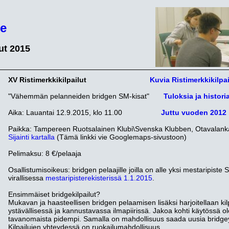
e
lut 2015
XV Ristimerkkikilpailut
Kuvia Ristimerkkikilpai
"Vähemmän pelanneiden bridgen SM-kisat"
Tuloksia ja histor
Aika: Lauantai 12.9.2015, klo 11.00
Juttu vuoden 2012 
Paikka: Tampereen Ruotsalainen Klubi\Svenska Klubben, Otavalan
Sijainti kartalla
(Tämä linkki vie Googlemaps-sivustoon)
Pelimaksu: 8 €/pelaaja
Osallistumisoikeus: bridgen pelaajille joilla on alle yksi mestaripiste
virallisessa
mestaripisterekisterissä 1.1.2015
.
Ensimmäiset bridgekilpailut?
Mukavan ja haasteellisen bridgen pelaamisen lisäksi harjoitellaan ki
ystävällisessä ja kannustavassa ilmapiirissä. Jakoa kohti käytössä o
tavanomaista pidempi. Samalla on mahdollisuus saada uusia bridg
Kilpailujen yhteydessä on ruokailumahdollisuus.