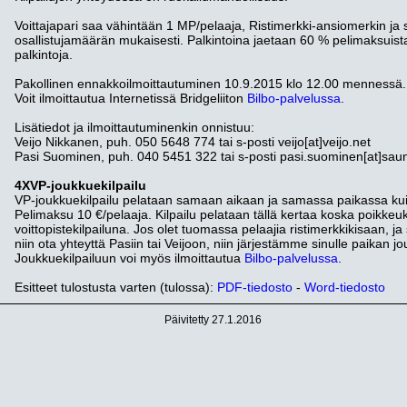
Voittajapari saa vähintään 1 MP/pelaaja, Ristimerkki-ansiomerkin ja s
osallistujamäärän mukaisesti. Palkintoina jaetaan 60 % pelimaksuist
palkintoja.
Pakollinen ennakkoilmoittautuminen 10.9.2015 klo 12.00 mennessä.
Voit ilmoittautua Internetissä Bridgeliiton
Bilbo-palvelussa
.
Lisätiedot ja ilmoittautuminenkin onnistuu:
Veijo Nikkanen, puh. 050 5648 774 tai s-posti veijo[at]veijo.net
Pasi Suominen, puh. 040 5451 322 tai s-posti pasi.suominen[at]sauna
4XVP-joukkuekilpailu
VP-joukkuekilpailu pelataan samaan aikaan ja samassa paikassa kuin 
Pelimaksu 10 €/pelaaja. Kilpailu pelataan tällä kertaa koska poikkeuks
voittopistekilpailuna. Jos olet tuomassa pelaajia ristimerkkikisaan, ja 
niin ota yhteyttä Pasiin tai Veijoon, niin järjestämme sinulle paikan 
Joukkuekilpailuun voi myös ilmoittautua
Bilbo-palvelussa
.
Esitteet tulostusta varten (tulossa):
PDF-tiedosto
-
Word-tiedosto
Päivitetty 27.1.2016