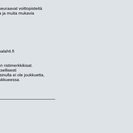
euraavat voittopisteitä
a ja muita mukavia
lahti.fi
ristimerkkikisat.
ellisesti
sinulla ei ole joukkuetta,
joukkueessa.