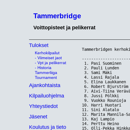
Tammerbridge
Voittopisteet ja pelikerrat
Tulokset
Tammerbridgen kerhoki
Kerhokilpailut
- Viimeiset jaot
---------------------
- Vpt ja pelikerrat
 1. Pasi Suominen    
- Historia
 2. Pauli Lunden     
Tammerliiga
 3. Sami Mäki        
 4. Lassi Rajala     
Tournament
 5. Elina Laukkanen  
Ajankohtaista
 6. Robert Bjurström 
 7. Aivi-Tiina Verävä
Kilpailuohjelma
 8. Jussi Pölkki     
 9. Vuokko Rounioja  
10. Harri Huotari    
Yhteystiedot
11. Sini Alatalo     
12. Marita Mannila-Sa
Jäsenet
13. Kaj Lampio       
14. Perttu Heino     
Koulutus ja tieto
15. Olli-Pekka Hinkka