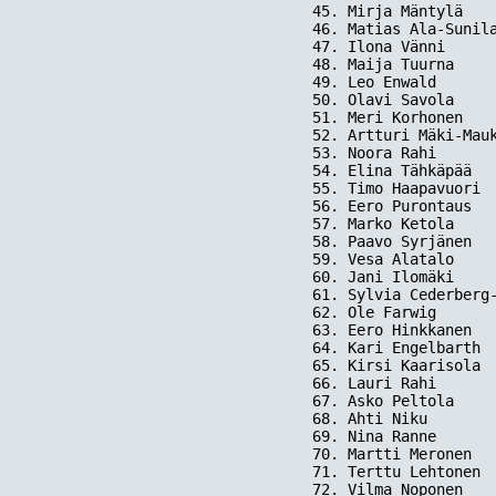
45. Mirja Mäntylä    
46. Matias Ala-Sunila
47. Ilona Vänni      
48. Maija Tuurna     
49. Leo Enwald       
50. Olavi Savola     
51. Meri Korhonen    
52. Artturi Mäki-Mauk
53. Noora Rahi       
54. Elina Tähkäpää   
55. Timo Haapavuori  
56. Eero Purontaus   
57. Marko Ketola     
58. Paavo Syrjänen   
59. Vesa Alatalo     
60. Jani Ilomäki     
61. Sylvia Cederberg-
62. Ole Farwig       
63. Eero Hinkkanen   
64. Kari Engelbarth  
65. Kirsi Kaarisola  
66. Lauri Rahi       
67. Asko Peltola     
68. Ahti Niku        
69. Nina Ranne       
70. Martti Meronen   
71. Terttu Lehtonen  
72. Vilma Noponen    