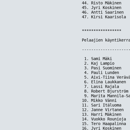
44. Risto Mäkinen    
45. Jyri Koskinen    
46. Antti Saarinen   
47. Kirsi Kaarisola  
*****************

Pelaajien käyntikerra
---------------------
 1. Sami Mäki        
 2. Kaj Lampio       
 3. Pasi Suominen    
 4. Pauli Lunden     
 5. Aivi-Tiina Verävä
 6. Elina Laukkanen  
 7. Lassi Rajala     
 8. Robert Bjurström 
 9. Marita Mannila-Sa
10. Mikko Vänni      
11. Sari Itäluoma    
12. Janne Virtanen   
13. Harri Mäkinen    
14. Vuokko Rounioja  
15. Tero Haapalinna  
16. Jyri Koskinen    