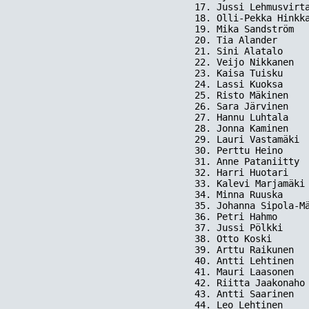
17. Jussi Lehmusvirta
18. Olli-Pekka Hinkka
19. Mika Sandström   
20. Tia Alander      
21. Sini Alatalo     
22. Veijo Nikkanen   
23. Kaisa Tuisku     
24. Lassi Kuoksa     
25. Risto Mäkinen    
26. Sara Järvinen    
27. Hannu Luhtala    
28. Jonna Kaminen    
29. Lauri Vastamäki  
30. Perttu Heino     
31. Anne Pataniitty  
32. Harri Huotari    
33. Kalevi Marjamäki 
34. Minna Ruuska     
35. Johanna Sipola-Mä
36. Petri Hahmo      
37. Jussi Pölkki     
38. Otto Koski       
39. Arttu Raikunen   
40. Antti Lehtinen   
41. Mauri Laasonen   
42. Riitta Jaakonaho 
43. Antti Saarinen   
44. Leo Lehtinen     