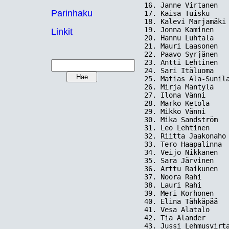
16. Janne Virtanen   
Parinhaku
17. Kaisa Tuisku     
18. Kalevi Marjamäki 
19. Jonna Kaminen    
Linkit
20. Hannu Luhtala    
21. Mauri Laasonen   
22. Paavo Syrjänen   
23. Antti Lehtinen   
24. Sari Itäluoma    
25. Matias Ala-Sunila
26. Mirja Mäntylä    
27. Ilona Vänni      
28. Marko Ketola     
29. Mikko Vänni      
30. Mika Sandström   
31. Leo Lehtinen     
32. Riitta Jaakonaho 
33. Tero Haapalinna  
34. Veijo Nikkanen   
35. Sara Järvinen    
36. Arttu Raikunen   
37. Noora Rahi       
38. Lauri Rahi       
39. Meri Korhonen    
40. Elina Tähkäpää   
41. Vesa Alatalo     
42. Tia Alander      
43. Jussi Lehmusvirta