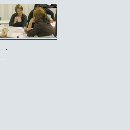
-->

---
