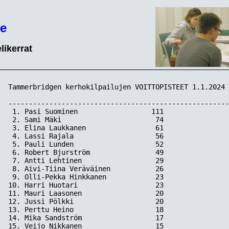
e
likerrat
Tammerbridgen kerhokilpailujen VOITTOPISTEET 1.1.2024 
------------------------------------------------------
 1. Pasi Suominen                  111

 2. Sami Mäki                       74

 3. Elina Laukkanen                 61

 4. Lassi Rajala                    56

 5. Pauli Lunden                    52

 6. Robert Bjurström                49

 7. Antti Lehtinen                  29

 8. Aivi-Tiina Veräväinen           26

 9. Olli-Pekka Hinkkanen            23

10. Harri Huotari                   23

11. Mauri Laasonen                  20

12. Jussi Pölkki                    20

13. Perttu Heino                    18

14. Mika Sandström                  17

15. Veijo Nikkanen                  15
