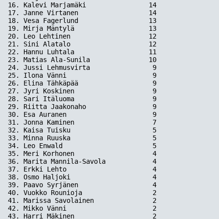
16. Kalevi Marjamäki                14

17. Janne Virtanen                  14

18. Vesa Fagerlund                  13

19. Mirja Mäntylä                   13

20. Leo Lehtinen                    12

21. Sini Alatalo                    12

22. Hannu Luhtala                   11

23. Matias Ala-Sunila               10

24. Jussi Lehmusvirta                9

25. Ilona Vänni                      9

26. Elina Tähkäpää                   9

27. Jyri Koskinen                    9

28. Sari Itäluoma                    9

29. Riitta Jaakonaho                 9

30. Esa Auranen                      9

31. Jonna Kaminen                    7

32. Kaisa Tuisku                     5

33. Minna Ruuska                     5

34. Leo Enwald                       5

35. Meri Korhonen                    4

36. Marita Mannila-Savola            4

37. Erkki Lehto                      4

38. Osmo Haljoki                     4

39. Paavo Syrjänen                   4

40. Vuokko Rounioja                  2

41. Marissa Savolainen               2

42. Mikko Vänni                      2

43. Harri Mäkinen                    2
