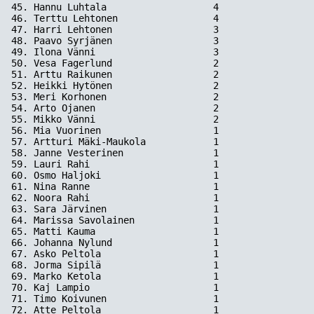
45. Hannu Luhtala                   4

46. Terttu Lehtonen                 4

47. Harri Lehtonen                  3

48. Paavo Syrjänen                  3

49. Ilona Vänni                     3

50. Vesa Fagerlund                  2

51. Arttu Raikunen                  2

52. Heikki Hytönen                  2

53. Meri Korhonen                   2

54. Arto Ojanen                     2

55. Mikko Vänni                     2

56. Mia Vuorinen                    1

57. Artturi Mäki-Maukola            1

58. Janne Vesterinen                1

59. Lauri Rahi                      1

60. Osmo Haljoki                    1

61. Nina Ranne                      1

62. Noora Rahi                      1

63. Sara Järvinen                   1

64. Marissa Savolainen              1

65. Matti Kauma                     1

66. Johanna Nylund                  1

67. Asko Peltola                    1

68. Jorma Sipilä                    1

69. Marko Ketola                    1

70. Kaj Lampio                      1

71. Timo Koivunen                   1

72. Atte Peltola                    1
