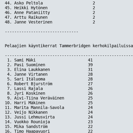
44. Asko Peltola                     2

45. Heikki Hytönen                   2

46. Anne Pataniitty                  2

47. Arttu Raikunen                   2

48. Janne Vesterinen                 2

-------------------------------

Pelaajien käyntikerrat Tammerbridgen kerhokilpailuissa
------------------------------------------------------
 1. Sami Mäki                      41

 2. Pasi Suominen                  39

 3. Elina Laukkanen                31

 4. Janne Virtanen                 28

 5. Sari Itäluoma                  28

 6. Robert Bjurström               27

 7. Lassi Rajala                   26

 8. Jyri Koskinen                  26

 9. Aivi-Tiina Veräväinen          25

10. Harri Mäkinen                  25

11. Marita Mannila-Savola          24

12. Veijo Nikkanen                 24

13. Jussi Lehmusvirta              24

14. Vuokko Rounioja                23

15. Mika Sandström                 22

16. Timo Haapavuori                22
