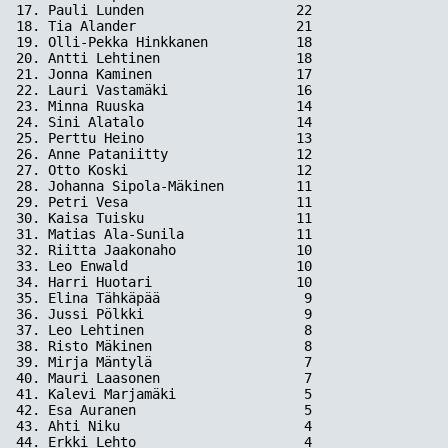
17. Pauli Lunden                   22

18. Tia Alander                    21

19. Olli-Pekka Hinkkanen           18

20. Antti Lehtinen                 18

21. Jonna Kaminen                  17

22. Lauri Vastamäki                16

23. Minna Ruuska                   14

24. Sini Alatalo                   14

25. Perttu Heino                   13

26. Anne Pataniitty                12

27. Otto Koski                     12

28. Johanna Sipola-Mäkinen         11

29. Petri Vesa                     11

30. Kaisa Tuisku                   11

31. Matias Ala-Sunila              11

32. Riitta Jaakonaho               10

33. Leo Enwald                     10

34. Harri Huotari                  10

35. Elina Tähkäpää                  9

36. Jussi Pölkki                    9

37. Leo Lehtinen                    8

38. Risto Mäkinen                   8

39. Mirja Mäntylä                   7

40. Mauri Laasonen                  7

41. Kalevi Marjamäki                5

42. Esa Auranen                     5

43. Ahti Niku                       4

44. Erkki Lehto                     4
