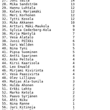
27. Joni Säilä                     14

28. Mika Sandström                 13

29. Hannu Luhtala                  12

30. Kalevi Marjamäki               12

31. Meri Korhonen                  12

32. Tytti Kosola                   12

33. Mika Akkanen                   10

34. Artturi Mäki-Maukola            9

35. Sylvia Cederberg-Kola           9

36. Mirja Mäntylä                   7

37. Vesa Alatalo                    7

38. Jussi Pölkki                    6

39. Sari Wallden                    5

40. Nina Tyni                       5

41. Pipsa Suominen                  5

42. Antti Saarinen                  4

43. Asko Peltola                    4

44. Kirsi Kaarisola                 4

45. Leo Enwald                      4

46. Mirjami Kivirinta               4

47. Vesa Paasivirta                 4

48. Olev Lillipuu                   3

49. Matias Ala-Sunila               3

50. Hulda Ahonen                    2

51. Erkki Lehto                     2

52. Marko Ketola                    2

53. Paavo Syrjänen                  2

54. Ahti Niku                       2

55. Nina Ranne                      1

56. Jari Kitinoja                   1
