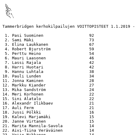
Tammerbridgen kerhokilpailujen VOITTOPISTEET 1.1.2019 -
 1. Pasi Suominen                   92

 2. Sami Mäki                       73

 3. Elina Laukkanen                 67

 4. Robert Bjurström                59

 5. Perttu Heino                    54

 6. Mauri Laasonen                  46

 7. Lassi Rajala                    42

 8. Harri Huotari                   42

 9. Hannu Luhtala                   38

10. Pauli Lunden                    34

11. Jonna Kaminen                   28

12. Markku Kiander                  27

13. Mika Sandström                  24

14. Meri Korhonen                   22

15. Sini Alatalo                    22

16. Alexandr Ilikbaev               21

17. Auli Ferm                       21

18. Jussi Pölkki                    16

19. Kalevi Marjamäki                15

20. Janne Virtanen                  15

21. Marita Mannila-Savola           14

22. Aivi-Tiina Veräväinen           14

23. Veijo Nikkanen                  14
