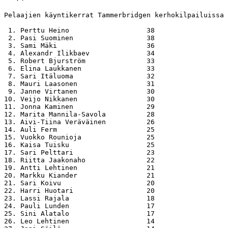
Pelaajien käyntikerrat Tammerbridgen kerhokilpailuissa 
 1. Perttu Heino                   38

 2. Pasi Suominen                  38

 3. Sami Mäki                      36

 4. Alexandr Ilikbaev              34

 5. Robert Bjurström               33

 6. Elina Laukkanen                33

 7. Sari Itäluoma                  32

 8. Mauri Laasonen                 31

 9. Janne Virtanen                 30

10. Veijo Nikkanen                 30

11. Jonna Kaminen                  29

12. Marita Mannila-Savola          28

13. Aivi-Tiina Veräväinen          26

14. Auli Ferm                      25

15. Vuokko Rounioja                25

16. Kaisa Tuisku                   25

17. Sari Pelttari                  23

18. Riitta Jaakonaho               22

19. Antti Lehtinen                 21

20. Markku Kiander                 21

21. Sari Koivu                     20

22. Harri Huotari                  20

23. Lassi Rajala                   18

24. Pauli Lunden                   17

25. Sini Alatalo                   17

26. Leo Lehtinen                   14
