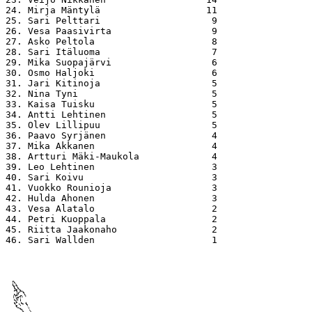
24. Mirja Mäntylä                   11

25. Sari Pelttari                    9

26. Vesa Paasivirta                  9

27. Asko Peltola                     8

28. Sari Itäluoma                    7

29. Mika Suopajärvi                  6

30. Osmo Haljoki                     6

31. Jari Kitinoja                    5

32. Nina Tyni                        5

33. Kaisa Tuisku                     5

34. Antti Lehtinen                   5

35. Olev Lillipuu                    5

36. Paavo Syrjänen                   4

37. Mika Akkanen                     4

38. Artturi Mäki-Maukola             4

39. Leo Lehtinen                     3

40. Sari Koivu                       3

41. Vuokko Rounioja                  3

42. Hulda Ahonen                     3

43. Vesa Alatalo                     2

44. Petri Kuoppala                   2

45. Riitta Jaakonaho                 2

46. Sari Wallden                     1
