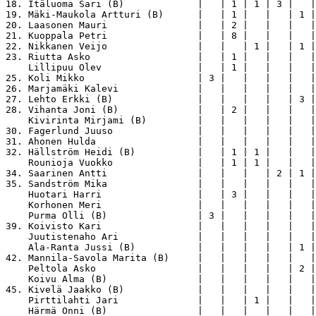
18. Itäluoma Sari (B)             |   | 1 | 1 | 3 |   |
19. Mäki-Maukola Artturi (B)      |   | 1 |   |   | 1 |
20. Laasonen Mauri                |   | 2 |   |   |   |
21. Kuoppala Petri                |   | 8 |   |   |   |
22. Nikkanen Veijo                |   |   | 1 |   | 1 |
23. Riutta Asko                   |   | 1 |   |   |   |
    Lillipuu Olev                 |   | 1 |   |   |   |
25. Koli Mikko                    | 3 |   |   |   |   |
26. Marjamäki Kalevi              |   |   |   |   |   |
27. Lehto Erkki (B)               |   |   |   |   | 3 |
28. Vihanta Joni (B)              |   | 2 |   |   |   |
    Kivirinta Mirjami (B)         |   |   |   |   |   |
30. Fagerlund Juuso               |   |   |   |   |   |
31. Ahonen Hulda                  |   |   |   |   |   |
32. Hällström Heidi (B)           |   | 1 | 1 |   |   |
    Rounioja Vuokko               |   | 1 | 1 |   |   |
34. Saarinen Antti                |   |   |   | 2 | 1 |
35. Sandström Mika                |   |   |   |   |   |
    Huotari Harri                 |   | 3 |   |   |   |
    Korhonen Meri                 |   |   |   |   |   |
    Purma Olli (B)                | 3 |   |   |   |   |
39. Koivisto Kari                 |   |   |   |   |   |
    Juutistenaho Ari              |   |   |   |   |   |
    Ala-Ranta Jussi (B)           |   |   |   |   | 1 |
42. Mannila-Savola Marita (B)     |   |   |   |   |   |
    Peltola Asko                  |   |   |   |   | 2 |
    Koivu Alma (B)                |   |   |   |   |   |
45. Kivelä Jaakko (B)             |   |   |   |   |   |
    Pirttilahti Jari              |   |   | 1 |   |   |
    Härmä Onni (B)                |   |   |   |   |   |