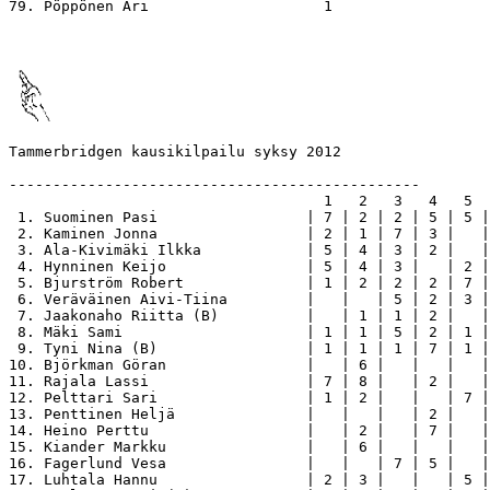
79. Pöppönen Ari                    1

Tammerbridgen kausikilpailu syksy 2012

-----------------------------------------------

                                    1   2   3   4   5  
 1. Suominen Pasi                 | 7 | 2 | 2 | 5 | 5 |
 2. Kaminen Jonna                 | 2 | 1 | 7 | 3 |   |
 3. Ala-Kivimäki Ilkka            | 5 | 4 | 3 | 2 |   |
 4. Hynninen Keijo                | 5 | 4 | 3 |   | 2 |
 5. Bjurström Robert              | 1 | 2 | 2 | 2 | 7 |
 6. Veräväinen Aivi-Tiina         |   |   | 5 | 2 | 3 |
 7. Jaakonaho Riitta (B)          |   | 1 | 1 | 2 |   |
 8. Mäki Sami                     | 1 | 1 | 5 | 2 | 1 |
 9. Tyni Nina (B)                 | 1 | 1 | 1 | 7 | 1 |
10. Björkman Göran                |   | 6 |   |   |   |
11. Rajala Lassi                  | 7 | 8 |   | 2 |   |
12. Pelttari Sari                 | 1 | 2 |   |   | 7 |
13. Penttinen Heljä               |   |   |   | 2 |   |
14. Heino Perttu                  |   | 2 |   | 7 |   |
15. Kiander Markku                |   | 6 |   |   |   |
16. Fagerlund Vesa                |   |   | 7 | 5 |   |
17. Luhtala Hannu                 | 2 | 3 |   |   | 5 |