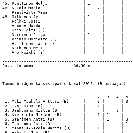
45. Penttinen Heljä               | 1 |   |   |   |   |
46. Ketola Marko                  |   | 2 |   |   |   |
    Paasivirta Vesa               |   |   |   |   |   |
48. Oikkonen Jyrki                | 1 |   |   |   |   |
    Pölkki Jussi                  |   |   |   |   |   |
    Ahonen Hulda                  |   |   |   |   |   |
    Koivu Alma (B)                |   |   |   |   |   |
    Nurminen Pirjo                | 1 |   |   |   |   |
    Vainio Marjatta (B)           |   |   |   |   |   |
    Vaittinen Tapio (B)           |   |   |   |   |   |
    Korhonen Meri                 |   |   |   |   | 1 |
    Aho Heikki (B)                |   |   |   |   |   |
-------------------------------------------------------
Palkintosumma                 36.30 e

Tammerbridgen kausikilpailu kevät 2012  (B-pelaajat)

-------------------------------------------------------
                                    1   2   3   4   5  
 1. Mäki-Maukola Artturi (B)      |   | 1 |   |   | 3 |
 2. Tyni Nina (B)                 |   | 1 |   |   |   |
 3. Jaakonaho Riitta (B)          |   |   |   | 1 |   |
 4. Kivirinta Mirjami (B)         |   | 1 | 1 |   |   |
 5. Saarinen Antti (B)            |   |   | 1 |   | 3 |
 6. Itäluoma Sari (B)             |   |   |   |   | 1 |
 7. Mannila-Savola Marita (B)     |   | 1 |   | 5 |   |
 8. Vihanta Joni (B)              |   |   |   |   |   |