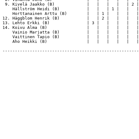
 9. Kivelä Jaakko (B)             |   |   |   |   | 2 |
    Hällström Heidi (B)           |   |   | 1 |   |   |
    Horttanainen Arttu (B)        |   | 1 |   |   |   |
12. Häggblom Henrik (B)           |   | 2 |   |   |   |
13. Lehto Erkki (B)               | 3 |   |   |   |   |
14. Koivu Alma (B)                |   |   |   |   |   |
    Vainio Marjatta (B)           |   |   |   |   |   |
    Vaittinen Tapio (B)           |   |   |   |   |   |
    Aho Heikki (B)                |   |   |   |   |   |
-------------------------------------------------------