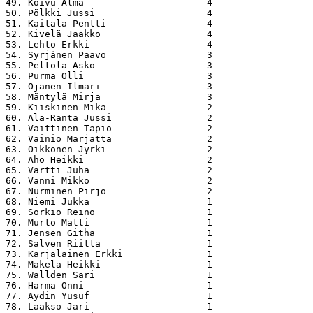
49. Koivu Alma                      4

50. Pölkki Jussi                    4

51. Kaitala Pentti                  4

52. Kivelä Jaakko                   4

53. Lehto Erkki                     4

54. Syrjänen Paavo                  3

55. Peltola Asko                    3

56. Purma Olli                      3

57. Ojanen Ilmari                   3

58. Mäntylä Mirja                   3

59. Kiiskinen Mika                  2

60. Ala-Ranta Jussi                 2

61. Vaittinen Tapio                 2

62. Vainio Marjatta                 2

63. Oikkonen Jyrki                  2

64. Aho Heikki                      2

65. Vartti Juha                     2

66. Vänni Mikko                     2

67. Nurminen Pirjo                  2

68. Niemi Jukka                     1

69. Sorkio Reino                    1

70. Murto Matti                     1

71. Jensen Githa                    1

72. Salven Riitta                   1

73. Karjalainen Erkki               1

74. Mäkelä Heikki                   1

75. Wallden Sari                    1

76. Härmä Onni                      1

77. Aydin Yusuf                     1

78. Laakso Jari                     1
