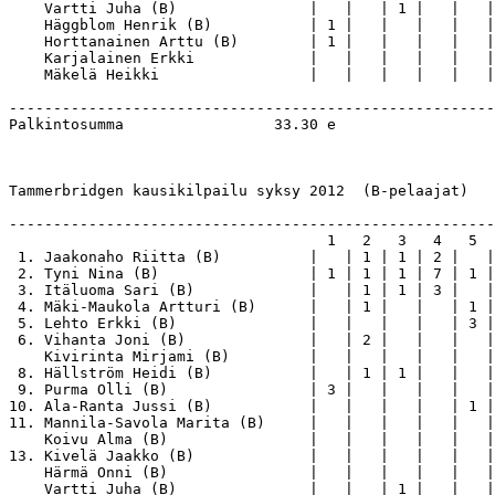
    Vartti Juha (B)               |   |   | 1 |   |   |
    Häggblom Henrik (B)           | 1 |   |   |   |   |
    Horttanainen Arttu (B)        | 1 |   |   |   |   |
    Karjalainen Erkki             |   |   |   |   |   |
    Mäkelä Heikki                 |   |   |   |   |   |
-------------------------------------------------------
Palkintosumma                 33.30 e

Tammerbridgen kausikilpailu syksy 2012  (B-pelaajat)

-------------------------------------------------------
                                    1   2   3   4   5  
 1. Jaakonaho Riitta (B)          |   | 1 | 1 | 2 |   |
 2. Tyni Nina (B)                 | 1 | 1 | 1 | 7 | 1 |
 3. Itäluoma Sari (B)             |   | 1 | 1 | 3 |   |
 4. Mäki-Maukola Artturi (B)      |   | 1 |   |   | 1 |
 5. Lehto Erkki (B)               |   |   |   |   | 3 |
 6. Vihanta Joni (B)              |   | 2 |   |   |   |
    Kivirinta Mirjami (B)         |   |   |   |   |   |
 8. Hällström Heidi (B)           |   | 1 | 1 |   |   |
 9. Purma Olli (B)                | 3 |   |   |   |   |
10. Ala-Ranta Jussi (B)           |   |   |   |   | 1 |
11. Mannila-Savola Marita (B)     |   |   |   |   |   |
    Koivu Alma (B)                |   |   |   |   |   |
13. Kivelä Jaakko (B)             |   |   |   |   |   |
    Härmä Onni (B)                |   |   |   |   |   |
    Vartti Juha (B)               |   |   | 1 |   |   |