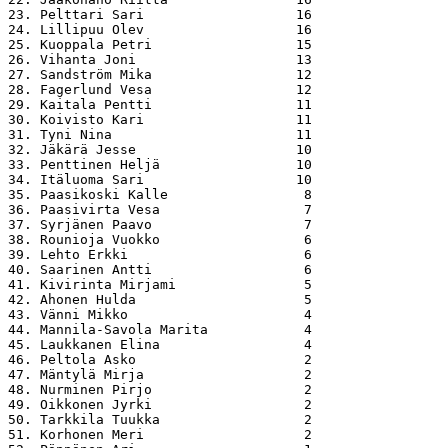
23. Pelttari Sari                   16

24. Lillipuu Olev                   16

25. Kuoppala Petri                  15

26. Vihanta Joni                    13

27. Sandström Mika                  12

28. Fagerlund Vesa                  12

29. Kaitala Pentti                  11

30. Koivisto Kari                   11

31. Tyni Nina                       11

32. Jäkärä Jesse                    10

33. Penttinen Heljä                 10

34. Itäluoma Sari                   10

35. Paasikoski Kalle                 8

36. Paasivirta Vesa                  7

37. Syrjänen Paavo                   7

38. Rounioja Vuokko                  6

39. Lehto Erkki                      6

40. Saarinen Antti                   6

41. Kivirinta Mirjami                5

42. Ahonen Hulda                     5

43. Vänni Mikko                      4

44. Mannila-Savola Marita            4

45. Laukkanen Elina                  4

46. Peltola Asko                     2

47. Mäntylä Mirja                    2

48. Nurminen Pirjo                   2

49. Oikkonen Jyrki                   2

50. Tarkkila Tuukka                  2

51. Korhonen Meri                    2
