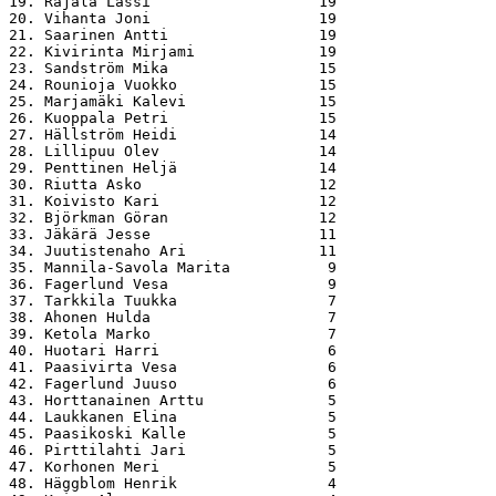
19. Rajala Lassi                   19

20. Vihanta Joni                   19

21. Saarinen Antti                 19

22. Kivirinta Mirjami              19

23. Sandström Mika                 15

24. Rounioja Vuokko                15

25. Marjamäki Kalevi               15

26. Kuoppala Petri                 15

27. Hällström Heidi                14

28. Lillipuu Olev                  14

29. Penttinen Heljä                14

30. Riutta Asko                    12

31. Koivisto Kari                  12

32. Björkman Göran                 12

33. Jäkärä Jesse                   11

34. Juutistenaho Ari               11

35. Mannila-Savola Marita           9

36. Fagerlund Vesa                  9

37. Tarkkila Tuukka                 7

38. Ahonen Hulda                    7

39. Ketola Marko                    7

40. Huotari Harri                   6

41. Paasivirta Vesa                 6

42. Fagerlund Juuso                 6

43. Horttanainen Arttu              5

44. Laukkanen Elina                 5

45. Paasikoski Kalle                5

46. Pirttilahti Jari                5

47. Korhonen Meri                   5

48. Häggblom Henrik                 4
