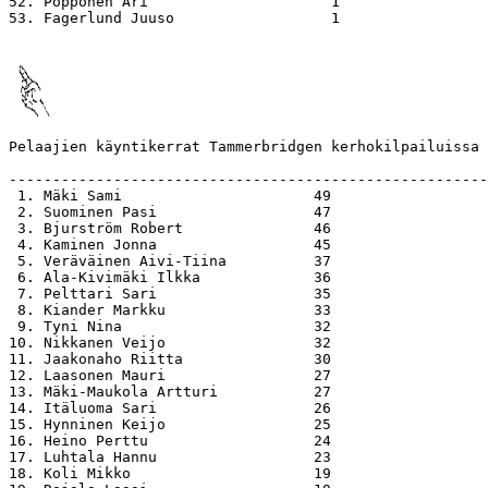
52. Pöppönen Ari                     1

53. Fagerlund Juuso                  1

Pelaajien käyntikerrat Tammerbridgen kerhokilpailuissa 
-------------------------------------------------------
 1. Mäki Sami                      49

 2. Suominen Pasi                  47

 3. Bjurström Robert               46

 4. Kaminen Jonna                  45

 5. Veräväinen Aivi-Tiina          37

 6. Ala-Kivimäki Ilkka             36

 7. Pelttari Sari                  35

 8. Kiander Markku                 33

 9. Tyni Nina                      32

10. Nikkanen Veijo                 32

11. Jaakonaho Riitta               30

12. Laasonen Mauri                 27

13. Mäki-Maukola Artturi           27

14. Itäluoma Sari                  26

15. Hynninen Keijo                 25

16. Heino Perttu                   24

17. Luhtala Hannu                  23

18. Koli Mikko                     19
