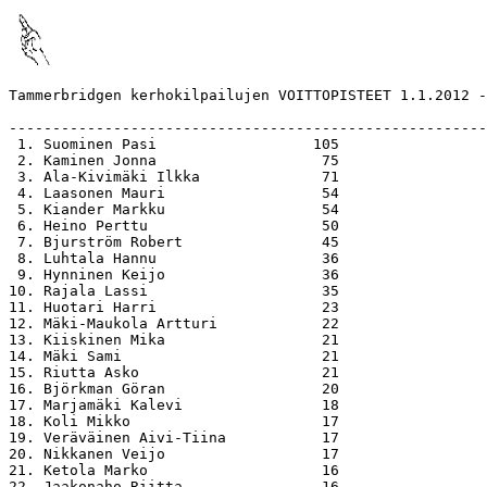
Tammerbridgen kerhokilpailujen VOITTOPISTEET 1.1.2012 -
-------------------------------------------------------
 1. Suominen Pasi                  105

 2. Kaminen Jonna                   75

 3. Ala-Kivimäki Ilkka              71

 4. Laasonen Mauri                  54

 5. Kiander Markku                  54

 6. Heino Perttu                    50

 7. Bjurström Robert                45

 8. Luhtala Hannu                   36

 9. Hynninen Keijo                  36

10. Rajala Lassi                    35

11. Huotari Harri                   23

12. Mäki-Maukola Artturi            22

13. Kiiskinen Mika                  21

14. Mäki Sami                       21

15. Riutta Asko                     21

16. Björkman Göran                  20

17. Marjamäki Kalevi                18

18. Koli Mikko                      17

19. Veräväinen Aivi-Tiina           17

20. Nikkanen Veijo                  17

21. Ketola Marko                    16

22. Jaakonaho Riitta                16
