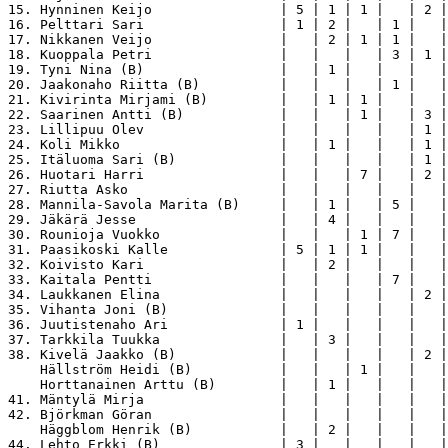
15. Hynninen Keijo                | 5 | 1 | 1 |   | 2 |
16. Pelttari Sari                 | 1 | 2 |   | 1 |   |
17. Nikkanen Veijo                |   | 2 | 1 | 1 |   |
18. Kuoppala Petri                |   |   |   | 3 | 1 |
19. Tyni Nina (B)                 |   | 1 |   |   |   |
20. Jaakonaho Riitta (B)          |   |   |   | 1 |   |
21. Kivirinta Mirjami (B)         |   | 1 | 1 |   |   |
22. Saarinen Antti (B)            |   |   | 1 |   | 3 |
23. Lillipuu Olev                 |   |   |   |   | 1 |
24. Koli Mikko                    |   | 1 |   |   | 1 |
25. Itäluoma Sari (B)             |   |   |   |   | 1 |
26. Huotari Harri                 |   |   | 7 |   | 2 |
27. Riutta Asko                   |   |   |   |   |   |
28. Mannila-Savola Marita (B)     |   | 1 |   | 5 |   |
29. Jäkärä Jesse                  |   | 4 |   |   |   |
30. Rounioja Vuokko               |   |   | 1 | 7 |   |
31. Paasikoski Kalle              | 5 | 1 | 1 |   |   |
32. Koivisto Kari                 |   | 2 |   |   |   |
33. Kaitala Pentti                |   |   |   | 7 |   |
34. Laukkanen Elina               |   |   |   |   | 2 |
35. Vihanta Joni (B)              |   |   |   |   |   |
36. Juutistenaho Ari              | 1 |   |   |   |   |
37. Tarkkila Tuukka               |   | 3 |   |   |   |
38. Kivelä Jaakko (B)             |   |   |   |   | 2 |
    Hällström Heidi (B)           |   |   | 1 |   |   |
    Horttanainen Arttu (B)        |   | 1 |   |   |   |
41. Mäntylä Mirja                 |   |   |   |   |   |
42. Björkman Göran                |   |   |   |   |   |
    Häggblom Henrik (B)           |   | 2 |   |   |   |
44. Lehto Erkki (B)               | 3 |   |   |   |   |