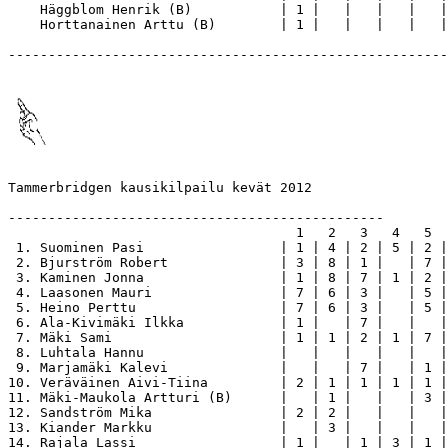
    Häggblom Henrik (B)           | 1 |   |   |   |   |
    Horttanainen Arttu (B)        | 1 |   |   |   |   |
-------------------------------------------------------
Tammerbridgen kausikilpailu kevät 2012

-----------------------------------------------

                                    1   2   3   4   5  
 1. Suominen Pasi                 | 1 | 4 | 2 | 5 | 2 |
 2. Bjurström Robert              | 3 | 8 | 1 |   | 7 |
 3. Kaminen Jonna                 | 1 | 8 | 7 | 1 | 2 |
 4. Laasonen Mauri                | 7 | 6 | 3 |   | 5 |
 5. Heino Perttu                  | 7 | 6 | 3 |   | 5 |
 6. Ala-Kivimäki Ilkka            | 1 |   | 7 |   |   |
 7. Mäki Sami                     | 1 | 1 | 2 | 1 | 7 |
 8. Luhtala Hannu                 |   |   |   |   |   |
 9. Marjamäki Kalevi              |   |   | 7 |   | 1 |
10. Veräväinen Aivi-Tiina         | 2 | 1 | 1 | 1 | 1 |
11. Mäki-Maukola Artturi (B)      |   | 1 |   |   | 3 |
12. Sandström Mika                | 2 | 2 |   |   |   |
13. Kiander Markku                |   | 3 |   |   |   |
14. Rajala Lassi                  | 1 |   | 1 | 3 | 1 |