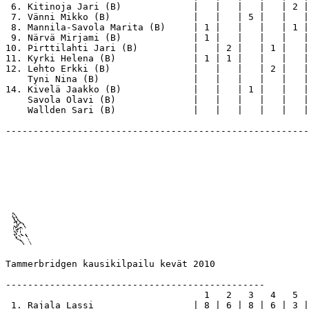
 6. Kitinoja Jari (B)             |   |   |   |   | 2 |
 7. Vänni Mikko (B)               |   |   | 5 |   |   |
 8. Mannila-Savola Marita (B)     | 1 |   |   |   | 1 |
 9. Närvä Mirjami (B)             | 1 |   |   |   |   |
10. Pirttilahti Jari (B)          |   | 2 |   | 1 |   |
11. Kyrki Helena (B)              | 1 | 1 |   |   |   |
12. Lehto Erkki (B)               |   |   |   | 2 |   |
    Tyni Nina (B)                 |   |   |   |   |   |
14. Kivelä Jaakko (B)             |   |   | 1 |   |   |
    Savola Olavi (B)              |   |   |   |   |   |
    Wallden Sari (B)              |   |   |   |   |   |
-------------------------------------------------------
Tammerbridgen kausikilpailu kevät 2010

-----------------------------------------------

                                    1   2   3   4   5  
 1. Rajala Lassi                  | 8 | 6 | 8 | 6 | 3 |