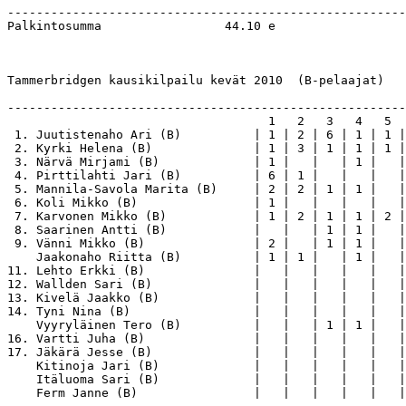
-------------------------------------------------------
Palkintosumma                 44.10 e

Tammerbridgen kausikilpailu kevät 2010  (B-pelaajat)

-------------------------------------------------------
                                    1   2   3   4   5  
 1. Juutistenaho Ari (B)          | 1 | 2 | 6 | 1 | 1 |
 2. Kyrki Helena (B)              | 1 | 3 | 1 | 1 | 1 |
 3. Närvä Mirjami (B)             | 1 |   |   | 1 |   |
 4. Pirttilahti Jari (B)          | 6 | 1 |   |   |   |
 5. Mannila-Savola Marita (B)     | 2 | 2 | 1 | 1 |   |
 6. Koli Mikko (B)                | 1 |   |   |   |   |
 7. Karvonen Mikko (B)            | 1 | 2 | 1 | 1 | 2 |
 8. Saarinen Antti (B)            |   |   | 1 | 1 |   |
 9. Vänni Mikko (B)               | 2 |   | 1 | 1 |   |
    Jaakonaho Riitta (B)          | 1 | 1 |   | 1 |   |
11. Lehto Erkki (B)               |   |   |   |   |   |
12. Wallden Sari (B)              |   |   |   |   |   |
13. Kivelä Jaakko (B)             |   |   |   |   |   |
14. Tyni Nina (B)                 |   |   |   |   |   |
    Vyyryläinen Tero (B)          |   |   | 1 | 1 |   |
16. Vartti Juha (B)               |   |   |   |   |   |
17. Jäkärä Jesse (B)              |   |   |   |   |   |
    Kitinoja Jari (B)             |   |   |   |   |   |
    Itäluoma Sari (B)             |   |   |   |   |   |
    Ferm Janne (B)                |   |   |   |   |   |