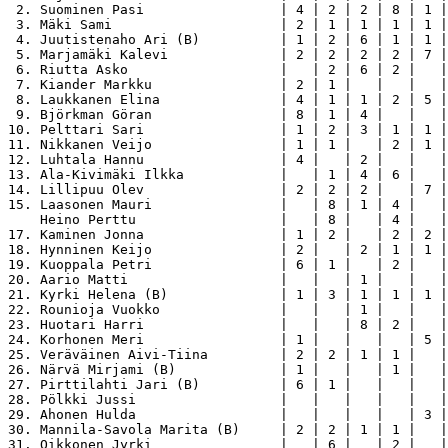
 2. Suominen Pasi                 | 4 | 2 | 2 | 8 | 1 |
 3. Mäki Sami                     | 2 | 1 | 1 | 1 | 1 |
 4. Juutistenaho Ari (B)          | 1 | 2 | 6 | 1 | 1 |
 5. Marjamäki Kalevi              | 2 | 2 | 2 | 2 | 7 |
 6. Riutta Asko                   |   | 2 | 6 | 2 |   |
 7. Kiander Markku                | 2 | 1 |   |   |   |
 8. Laukkanen Elina               | 4 | 1 | 1 | 2 | 5 |
 9. Björkman Göran                | 8 | 1 | 4 |   |   |
10. Pelttari Sari                 | 1 | 2 | 3 | 1 | 1 |
11. Nikkanen Veijo                | 1 | 1 |   | 2 | 1 |
12. Luhtala Hannu                 | 4 |   | 2 |   |   |
13. Ala-Kivimäki Ilkka            |   | 1 | 4 | 6 |   |
14. Lillipuu Olev                 | 2 | 2 | 2 |   | 7 |
15. Laasonen Mauri                |   | 8 | 1 | 4 |   |
    Heino Perttu                  |   | 8 |   | 4 |   |
17. Kaminen Jonna                 | 1 | 2 |   | 2 | 2 |
18. Hynninen Keijo                | 2 |   | 2 | 1 | 1 |
19. Kuoppala Petri                | 6 | 1 |   | 2 |   |
20. Aario Matti                   |   |   | 1 |   |   |
21. Kyrki Helena (B)              | 1 | 3 | 1 | 1 | 1 |
22. Rounioja Vuokko               |   |   | 1 |   |   |
23. Huotari Harri                 |   |   | 8 | 2 |   |
24. Korhonen Meri                 | 1 |   |   |   | 5 |
25. Veräväinen Aivi-Tiina         | 2 | 2 | 1 | 1 |   |
26. Närvä Mirjami (B)             | 1 |   |   | 1 |   |
27. Pirttilahti Jari (B)          | 6 | 1 |   |   |   |
28. Pölkki Jussi                  |   |   |   |   |   |
29. Ahonen Hulda                  |   |   |   |   | 3 |
30. Mannila-Savola Marita (B)     | 2 | 2 | 1 | 1 |   |
31. Oikkonen Jyrki                |   | 6 |   | 2 |   |