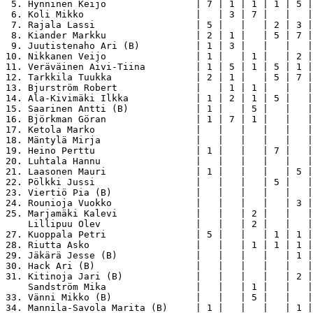
 5. Hynninen Keijo                | 7 | 1 | 1 | 1 | 5 |
 6. Koli Mikko                    |   | 3 | 7 |   |   |
 7. Rajala Lassi                  | 5 |   |   | 2 | 3 |
 8. Kiander Markku                | 2 | 1 |   | 5 | 7 |
 9. Juutistenaho Ari (B)          | 1 | 3 |   |   |   |
10. Nikkanen Veijo                | 1 |   | 1 |   | 2 |
11. Veräväinen Aivi-Tiina         | 1 | 5 | 1 | 5 | 1 |
12. Tarkkila Tuukka               | 2 | 1 |   | 5 | 7 |
13. Bjurström Robert              |   | 1 | 1 |   |   |
14. Ala-Kivimäki Ilkka            | 1 | 2 | 1 | 5 |   |
15. Saarinen Antti (B)            | 1 |   | 5 |   |   |
16. Björkman Göran                | 1 | 7 | 1 |   |   |
17. Ketola Marko                  |   |   |   |   |   |
18. Mäntylä Mirja                 |   |   |   |   |   |
19. Heino Perttu                  | 1 |   |   | 7 |   |
20. Luhtala Hannu                 |   |   |   |   |   |
21. Laasonen Mauri                | 1 |   |   |   | 5 |
22. Pölkki Jussi                  |   |   |   | 5 |   |
23. Viertiö Pia (B)               |   |   |   |   |   |
24. Rounioja Vuokko               |   |   |   |   | 3 |
25. Marjamäki Kalevi              |   |   | 2 |   |   |
    Lillipuu Olev                 |   |   | 2 |   |   |
27. Kuoppala Petri                | 5 |   |   | 1 | 1 |
28. Riutta Asko                   |   |   | 1 | 1 | 1 |
29. Jäkärä Jesse (B)              |   |   |   |   | 1 |
30. Hack Ari (B)                  |   |   |   |   |   |
31. Kitinoja Jari (B)             |   |   |   |   | 2 |
    Sandström Mika                |   |   | 1 |   |   |
33. Vänni Mikko (B)               |   |   | 5 |   |   |
34. Mannila-Savola Marita (B)     | 1 |   |   |   | 1 |