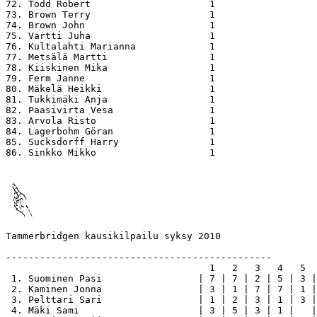
72. Todd Robert                     1

73. Brown Terry                     1

74. Brown John                      1

75. Vartti Juha                     1

76. Kultalahti Marianna             1

77. Metsälä Martti                  1

78. Kiiskinen Mika                  1

79. Ferm Janne                      1

80. Mäkelä Heikki                   1

81. Tukkimäki Anja                  1

82. Paasivirta Vesa                 1

83. Arvola Risto                    1

84. Lagerbohm Göran                 1

85. Sucksdorff Harry                1

86. Sinkko Mikko                    1

Tammerbridgen kausikilpailu syksy 2010

-----------------------------------------------

                                    1   2   3   4   5  
 1. Suominen Pasi                 | 7 | 7 | 2 | 5 | 3 |
 2. Kaminen Jonna                 | 3 | 1 | 7 | 7 | 1 |
 3. Pelttari Sari                 | 1 | 2 | 3 | 1 | 3 |
 4. Mäki Sami                     | 3 | 5 | 3 | 1 |   |