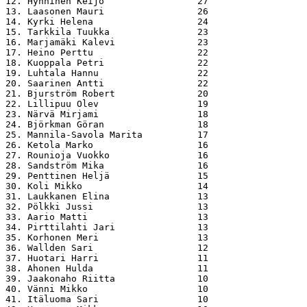
12. Hynninen Keijo                 27

13. Laasonen Mauri                 26

14. Kyrki Helena                   24

15. Tarkkila Tuukka                23

16. Marjamäki Kalevi               23

17. Heino Perttu                   22

18. Kuoppala Petri                 22

19. Luhtala Hannu                  22

20. Saarinen Antti                 22

21. Bjurström Robert               20

22. Lillipuu Olev                  19

23. Närvä Mirjami                  18

24. Björkman Göran                 18

25. Mannila-Savola Marita          17

26. Ketola Marko                   16

27. Rounioja Vuokko                16

28. Sandström Mika                 16

29. Penttinen Heljä                15

30. Koli Mikko                     14

31. Laukkanen Elina                13

32. Pölkki Jussi                   13

33. Aario Matti                    13

34. Pirttilahti Jari               13

35. Korhonen Meri                  13

36. Wallden Sari                   12

37. Huotari Harri                  11

38. Ahonen Hulda                   11

39. Jaakonaho Riitta               10

40. Vänni Mikko                    10

41. Itäluoma Sari                  10
