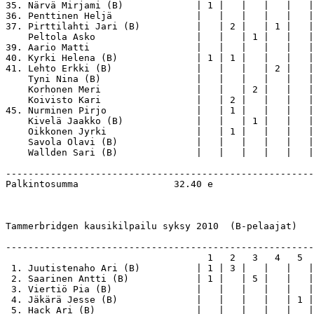
35. Närvä Mirjami (B)             | 1 |   |   |   |   |
36. Penttinen Heljä               |   |   |   |   |   |
37. Pirttilahti Jari (B)          |   | 2 |   | 1 |   |
    Peltola Asko                  |   |   | 1 |   |   |
39. Aario Matti                   |   |   |   |   |   |
40. Kyrki Helena (B)              | 1 | 1 |   |   |   |
41. Lehto Erkki (B)               |   |   |   | 2 |   |
    Tyni Nina (B)                 |   |   |   |   |   |
    Korhonen Meri                 |   |   | 2 |   |   |
    Koivisto Kari                 |   | 2 |   |   |   |
45. Nurminen Pirjo                |   | 1 |   |   |   |
    Kivelä Jaakko (B)             |   |   | 1 |   |   |
    Oikkonen Jyrki                |   | 1 |   |   |   |
    Savola Olavi (B)              |   |   |   |   |   |
    Wallden Sari (B)              |   |   |   |   |   |
-------------------------------------------------------
Palkintosumma                 32.40 e

Tammerbridgen kausikilpailu syksy 2010  (B-pelaajat)

-------------------------------------------------------
                                    1   2   3   4   5  
 1. Juutistenaho Ari (B)          | 1 | 3 |   |   |   |
 2. Saarinen Antti (B)            | 1 |   | 5 |   |   |
 3. Viertiö Pia (B)               |   |   |   |   |   |
 4. Jäkärä Jesse (B)              |   |   |   |   | 1 |
 5. Hack Ari (B)                  |   |   |   |   |   |