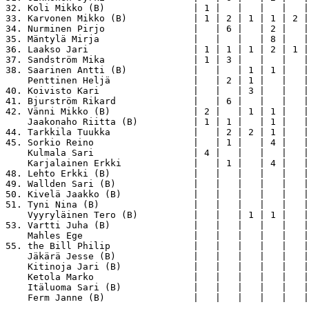
32. Koli Mikko (B)                | 1 |   |   |   |   |
33. Karvonen Mikko (B)            | 1 | 2 | 1 | 1 | 2 |
34. Nurminen Pirjo                |   | 6 |   | 2 |   |
35. Mäntylä Mirja                 |   |   |   | 8 |   |
36. Laakso Jari                   | 1 | 1 | 1 | 2 | 1 |
37. Sandström Mika                | 1 | 3 |   |   |   |
38. Saarinen Antti (B)            |   |   | 1 | 1 |   |
    Penttinen Heljä               |   | 2 | 1 |   |   |
40. Koivisto Kari                 |   |   | 3 |   |   |
41. Bjurström Rikard              |   | 6 |   |   |   |
42. Vänni Mikko (B)               | 2 |   | 1 | 1 |   |
    Jaakonaho Riitta (B)          | 1 | 1 |   | 1 |   |
44. Tarkkila Tuukka               |   | 2 | 2 | 1 |   |
45. Sorkio Reino                  |   | 1 |   | 4 |   |
    Kulmala Sari                  | 4 |   |   |   |   |
    Karjalainen Erkki             |   | 1 |   | 4 |   |
48. Lehto Erkki (B)               |   |   |   |   |   |
49. Wallden Sari (B)              |   |   |   |   |   |
50. Kivelä Jaakko (B)             |   |   |   |   |   |
51. Tyni Nina (B)                 |   |   |   |   |   |
    Vyyryläinen Tero (B)          |   |   | 1 | 1 |   |
53. Vartti Juha (B)               |   |   |   |   |   |
    Mahles Ege                    |   |   |   |   |   |
55. the Bill Philip               |   |   |   |   |   |
    Jäkärä Jesse (B)              |   |   |   |   |   |
    Kitinoja Jari (B)             |   |   |   |   |   |
    Ketola Marko                  |   |   |   |   |   |
    Itäluoma Sari (B)             |   |   |   |   |   |
    Ferm Janne (B)                |   |   |   |   |   |