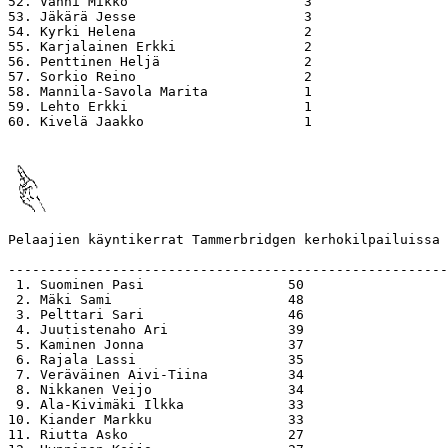
52. Vänni Mikko                      3

53. Jäkärä Jesse                     3

54. Kyrki Helena                     2

55. Karjalainen Erkki                2

56. Penttinen Heljä                  2

57. Sorkio Reino                     2

58. Mannila-Savola Marita            1

59. Lehto Erkki                      1

60. Kivelä Jaakko                    1

Pelaajien käyntikerrat Tammerbridgen kerhokilpailuissa 
-------------------------------------------------------
 1. Suominen Pasi                  50

 2. Mäki Sami                      48

 3. Pelttari Sari                  46

 4. Juutistenaho Ari               39

 5. Kaminen Jonna                  37

 6. Rajala Lassi                   35

 7. Veräväinen Aivi-Tiina          34

 8. Nikkanen Veijo                 34

 9. Ala-Kivimäki Ilkka             33

10. Kiander Markku                 33

11. Riutta Asko                    27
