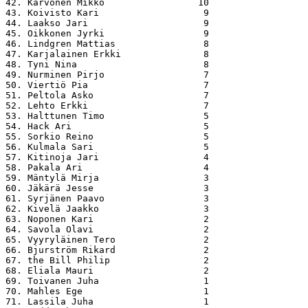
42. Karvonen Mikko                 10

43. Koivisto Kari                   9

44. Laakso Jari                     9

45. Oikkonen Jyrki                  9

46. Lindgren Mattias                8

47. Karjalainen Erkki               8

48. Tyni Nina                       8

49. Nurminen Pirjo                  7

50. Viertiö Pia                     7

51. Peltola Asko                    7

52. Lehto Erkki                     7

53. Halttunen Timo                  5

54. Hack Ari                        5

55. Sorkio Reino                    5

56. Kulmala Sari                    5

57. Kitinoja Jari                   4

58. Pakala Ari                      4

59. Mäntylä Mirja                   3

60. Jäkärä Jesse                    3

61. Syrjänen Paavo                  3

62. Kivelä Jaakko                   3

63. Noponen Kari                    2

64. Savola Olavi                    2

65. Vyyryläinen Tero                2

66. Bjurström Rikard                2

67. the Bill Philip                 2

68. Eliala Mauri                    2

69. Toivanen Juha                   1

70. Mahles Ege                      1

71. Lassila Juha                    1
