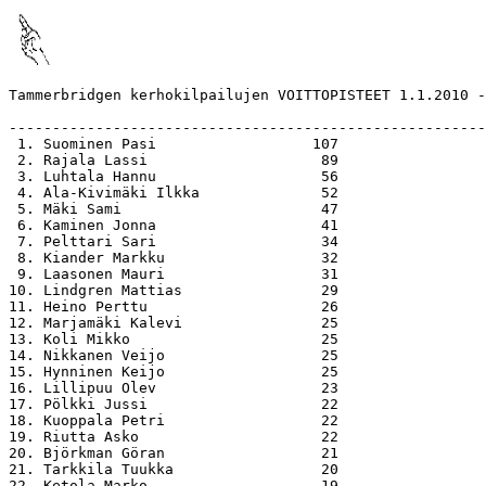
Tammerbridgen kerhokilpailujen VOITTOPISTEET 1.1.2010 -
-------------------------------------------------------
 1. Suominen Pasi                  107

 2. Rajala Lassi                    89

 3. Luhtala Hannu                   56

 4. Ala-Kivimäki Ilkka              52

 5. Mäki Sami                       47

 6. Kaminen Jonna                   41

 7. Pelttari Sari                   34

 8. Kiander Markku                  32

 9. Laasonen Mauri                  31

10. Lindgren Mattias                29

11. Heino Perttu                    26

12. Marjamäki Kalevi                25

13. Koli Mikko                      25

14. Nikkanen Veijo                  25

15. Hynninen Keijo                  25

16. Lillipuu Olev                   23

17. Pölkki Jussi                    22

18. Kuoppala Petri                  22

19. Riutta Asko                     22

20. Björkman Göran                  21

21. Tarkkila Tuukka                 20

22. Ketola Marko                    19
