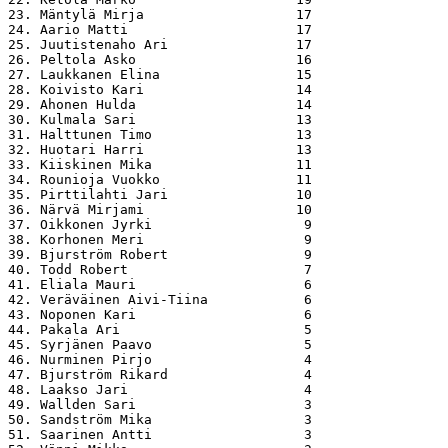
23. Mäntylä Mirja                   17

24. Aario Matti                     17

25. Juutistenaho Ari                17

26. Peltola Asko                    16

27. Laukkanen Elina                 15

28. Koivisto Kari                   14

29. Ahonen Hulda                    14

30. Kulmala Sari                    13

31. Halttunen Timo                  13

32. Huotari Harri                   13

33. Kiiskinen Mika                  11

34. Rounioja Vuokko                 11

35. Pirttilahti Jari                10

36. Närvä Mirjami                   10

37. Oikkonen Jyrki                   9

38. Korhonen Meri                    9

39. Bjurström Robert                 9

40. Todd Robert                      7

41. Eliala Mauri                     6

42. Veräväinen Aivi-Tiina            6

43. Noponen Kari                     6

44. Pakala Ari                       5

45. Syrjänen Paavo                   5

46. Nurminen Pirjo                   4

47. Bjurström Rikard                 4

48. Laakso Jari                      4

49. Wallden Sari                     3

50. Sandström Mika                   3

51. Saarinen Antti                   3
