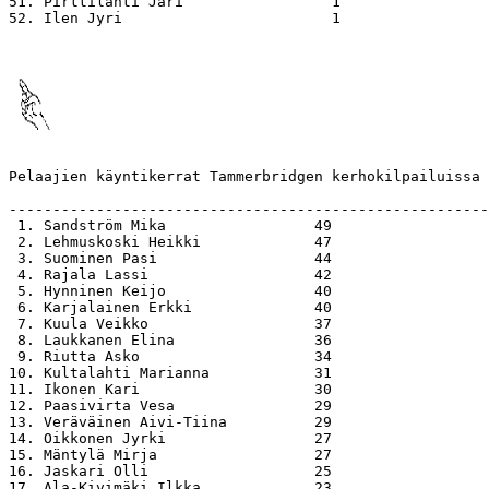
51. Pirttilahti Jari                 1

52. Ilen Jyri                        1

Pelaajien käyntikerrat Tammerbridgen kerhokilpailuissa 
-------------------------------------------------------
 1. Sandström Mika                 49

 2. Lehmuskoski Heikki             47

 3. Suominen Pasi                  44

 4. Rajala Lassi                   42

 5. Hynninen Keijo                 40

 6. Karjalainen Erkki              40

 7. Kuula Veikko                   37

 8. Laukkanen Elina                36

 9. Riutta Asko                    34

10. Kultalahti Marianna            31

11. Ikonen Kari                    30

12. Paasivirta Vesa                29

13. Veräväinen Aivi-Tiina          29

14. Oikkonen Jyrki                 27

15. Mäntylä Mirja                  27

16. Jaskari Olli                   25

17. Ala-Kivimäki Ilkka             23
