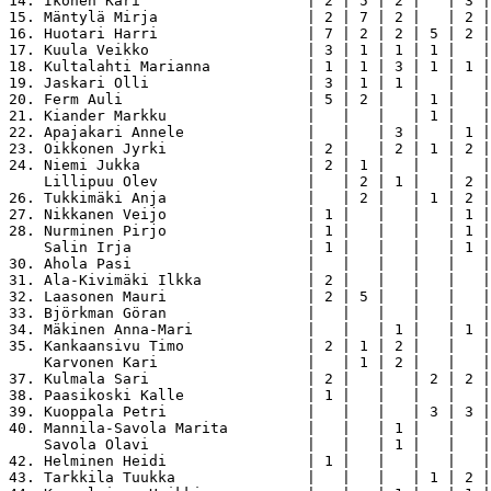
14. Ikonen Kari                   | 2 | 5 | 2 |   | 3 |
15. Mäntylä Mirja                 | 2 | 7 | 2 |   | 2 |
16. Huotari Harri                 | 7 | 2 | 2 | 5 | 2 |
17. Kuula Veikko                  | 3 | 1 | 1 | 1 |   |
18. Kultalahti Marianna           | 1 | 1 | 3 | 1 | 1 |
19. Jaskari Olli                  | 3 | 1 | 1 |   |   |
20. Ferm Auli                     | 5 | 2 |   | 1 |   |
21. Kiander Markku                |   |   |   | 1 |   |
22. Apajakari Annele              |   |   | 3 |   | 1 |
23. Oikkonen Jyrki                | 2 |   | 2 | 1 | 2 |
24. Niemi Jukka                   | 2 | 1 |   |   |   |
    Lillipuu Olev                 |   | 2 | 1 |   | 2 |
26. Tukkimäki Anja                |   | 2 |   | 1 | 2 |
27. Nikkanen Veijo                | 1 |   |   |   | 1 |
28. Nurminen Pirjo                | 1 |   |   |   | 1 |
    Salin Irja                    | 1 |   |   |   | 1 |
30. Ahola Pasi                    |   |   |   |   |   |
31. Ala-Kivimäki Ilkka            | 2 |   |   |   |   |
32. Laasonen Mauri                | 2 | 5 |   |   |   |
33. Björkman Göran                |   |   |   |   |   |
34. Mäkinen Anna-Mari             |   |   | 1 |   | 1 |
35. Kankaansivu Timo              | 2 | 1 | 2 |   |   |
    Karvonen Kari                 |   | 1 | 2 |   |   |
37. Kulmala Sari                  | 2 |   |   | 2 | 2 |
38. Paasikoski Kalle              | 1 |   |   |   |   |
39. Kuoppala Petri                |   |   |   | 3 | 3 |
40. Mannila-Savola Marita         |   |   | 1 |   |   |
    Savola Olavi                  |   |   | 1 |   |   |
42. Helminen Heidi                | 1 |   |   |   |   |
43. Tarkkila Tuukka               |   |   |   | 1 | 2 |