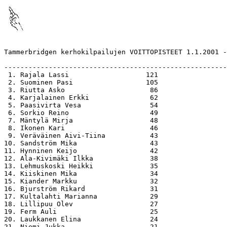
Tammerbridgen kerhokilpailujen VOITTOPISTEET 1.1.2001 -
-------------------------------------------------------
 1. Rajala Lassi                   121

 2. Suominen Pasi                  105

 3. Riutta Asko                     86

 4. Karjalainen Erkki               62

 5. Paasivirta Vesa                 54

 6. Sorkio Reino                    49

 7. Mäntylä Mirja                   48

 8. Ikonen Kari                     46

 9. Veräväinen Aivi-Tiina           43

10. Sandström Mika                  43

11. Hynninen Keijo                  42

12. Ala-Kivimäki Ilkka              38

13. Lehmuskoski Heikki              35

14. Kiiskinen Mika                  34

15. Kiander Markku                  32

16. Bjurström Rikard                31

17. Kultalahti Marianna             29

18. Lillipuu Olev                   27

19. Ferm Auli                       25

20. Laukkanen Elina                 24

21. Niemi Jukka                     21
