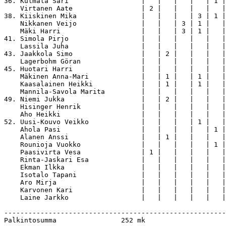
36. Kulmala Sari                  |   |   |   |   | 1 |
    Virtanen Aate                 | 2 |   |   |   |   |
38. Kiiskinen Mika                |   |   |   | 3 | 1 |
    Nikkanen Veijo                |   |   | 3 | 1 |   |
    Mäki Harri                    |   |   | 3 | 1 |   |
41. Simola Pirjo                  |   |   |   |   |   |
    Lassila Juha                  |   |   |   |   |   |
43. Jaakkola Simo                 |   | 2 |   |   |   |
    Lagerbohm Göran               |   |   |   |   |   |
45. Huotari Harri                 |   |   |   |   |   |
    Mäkinen Anna-Mari             |   | 1 |   | 1 |   |
    Kaasalainen Heikki            |   | 1 |   | 1 |   |
    Mannila-Savola Marita         |   |   |   |   |   |
49. Niemi Jukka                   |   | 2 |   |   |   |
    Hisinger Henrik               |   |   |   |   |   |
    Aho Heikki                    |   |   |   |   |   |
52. Uusi-Kouvo Veikko             |   |   |   | 1 |   |
    Ahola Pasi                    |   |   |   |   | 1 |
    Alanen Anssi                  |   | 1 |   |   |   |
    Rounioja Vuokko               |   |   |   |   | 1 |
    Paasivirta Vesa               | 1 |   |   |   |   |
    Rinta-Jaskari Esa             |   |   |   |   |   |
    Ekman Ilkka                   |   |   |   |   |   |
    Isotalo Tapani                |   |   |   |   |   |
    Aro Mirja                     |   |   |   |   |   |
    Karvonen Kari                 |   |   |   |   |   |
    Laine Jarkko                  |   |   |   |   |   |
-------------------------------------------------------
Palkintosumma                252 mk
