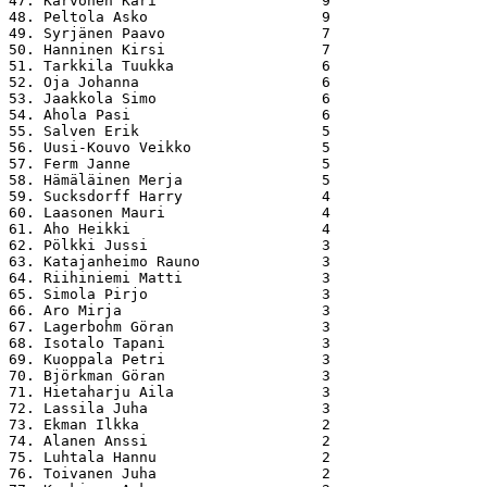
47. Karvonen Kari                   9

48. Peltola Asko                    9

49. Syrjänen Paavo                  7

50. Hanninen Kirsi                  7

51. Tarkkila Tuukka                 6

52. Oja Johanna                     6

53. Jaakkola Simo                   6

54. Ahola Pasi                      6

55. Salven Erik                     5

56. Uusi-Kouvo Veikko               5

57. Ferm Janne                      5

58. Hämäläinen Merja                5

59. Sucksdorff Harry                4

60. Laasonen Mauri                  4

61. Aho Heikki                      4

62. Pölkki Jussi                    3

63. Katajanheimo Rauno              3

64. Riihiniemi Matti                3

65. Simola Pirjo                    3

66. Aro Mirja                       3

67. Lagerbohm Göran                 3

68. Isotalo Tapani                  3

69. Kuoppala Petri                  3

70. Björkman Göran                  3

71. Hietaharju Aila                 3

72. Lassila Juha                    3

73. Ekman Ilkka                     2

74. Alanen Anssi                    2

75. Luhtala Hannu                   2

76. Toivanen Juha                   2
