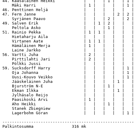
44. Kaasalainen Heikki            |   |   | 1 |   | 1 |
    Mäki Harri                    | 1 |   |   |   | 1 |
46. Penttinen Heljä               |   |   |   |   |   |
47. Ferm Janne                    |   |   |   | 2 | 2 |
    Syrjänen Paavo                |   |   | 2 |   | 2 |
49. Salven Erik                   |   | 1 | 2 |   |   |
    Peltola Asko                  |   |   | 1 |   |   |
51. Rainio Pekka                  | 1 | 1 |   |   |   |
    Hietaharju Aila               |   |   |   |   |   |
    Virtanen Aate                 | 1 | 1 |   |   |   |
    Hämäläinen Merja              | 1 |   |   |   |   |
    Laine Jarkko                  |   |   |   |   |   |
56. Vartti Juha                   | 2 |   |   |   |   |
    Pirttilahti Jari              | 2 |   |   |   |   |
    Pölkki Jussi                  |   |   |   |   |   |
59. Sucksdorff Harry              |   |   |   |   | 1 |
    Oja Johanna                   |   |   |   |   | 1 |
    Uusi-Kouvo Veikko             |   |   |   |   | 1 |
    Jääskeläinen Juha             |   |   |   | 1 |   |
    Bjurström N-E                 |   |   | 1 |   |   |
    Ekman Ilkka                   |   |   |   | 1 |   |
    Jylhäsalo Reijo               |   |   |   |   |   |
    Paasikoski Arvi               | 1 |   |   |   |   |
    Aho Heikki                    |   |   | 1 |   |   |
    Stanek Zbiegniew              |   |   |   |   |   |
    Lagerbohm Göran               |   |   |   |   | 1 |
-------------------------------------------------------
Palkintosumma                316 mk
