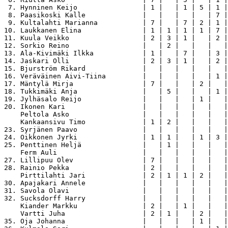
 7. Hynninen Keijo                | 1 |   | 1 | 5 | 1 |
 8. Paasikoski Kalle              |   |   |   |   | 7 |
 9. Kultalahti Marianna           | 7 |   | 7 | 2 | 1 |
10. Laukkanen Elina               | 1 | 1 | 1 | 1 | 7 |
11. Kuula Veikko                  | 2 | 3 | 1 |   | 2 |
12. Sorkio Reino                  |   | 2 |   |   |   |
13. Ala-Kivimäki Ilkka            | 1 |   | 7 |   | 3 |
14. Jaskari Olli                  | 2 | 3 | 1 |   | 2 |
15. Bjurström Rikard              |   |   |   |   |   |
16. Veräväinen Aivi-Tiina         |   |   |   |   | 1 |
17. Mäntylä Mirja                 | 7 |   |   | 2 |   |
18. Tukkimäki Anja                |   | 5 |   |   | 1 |
19. Jylhäsalo Reijo               |   |   |   | 1 |   |
20. Ikonen Kari                   |   |   |   |   |   |
    Peltola Asko                  |   |   |   |   |   |
    Kankaansivu Timo              | 1 | 2 |   |   |   |
23. Syrjänen Paavo                |   |   |   |   |   |
24. Oikkonen Jyrki                | 1 | 1 |   | 1 | 3 |
25. Penttinen Heljä               |   | 1 |   |   |   |
    Ferm Auli                     |   |   |   |   |   |
27. Lillipuu Olev                 | 7 |   |   |   |   |
28. Rainio Pekka                  | 2 |   |   |   |   |
    Pirttilahti Jari              | 2 | 1 | 1 | 2 |   |
30. Apajakari Annele              |   |   |   |   |   |
31. Savola Olavi                  |   |   |   |   |   |
32. Sucksdorff Harry              |   |   |   |   |   |
    Kiander Markku                | 2 |   | 1 |   |   |
    Vartti Juha                   | 2 | 1 |   | 2 |   |
35. Oja Johanna                   |   |   |   | 1 |   |