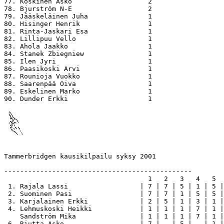
77. Koskinen Asko                   2

78. Bjurström N-E                   2

79. Jääskeläinen Juha               1

80. Hisinger Henrik                 1

81. Rinta-Jaskari Esa               1

82. Lillipuu Vello                  1

83. Ahola Jaakko                    1

84. Stanek Zbiegniew                1

85. Ilen Jyri                       1

86. Paasikoski Arvi                 1

87. Rounioja Vuokko                 1

88. Saarenpää Oiva                  1

89. Eskelinen Marko                 1

Tammerbridgen kausikilpailu syksy 2001

-----------------------------------------------

                                    1   2   3   4   5  
 1. Rajala Lassi                  | 7 | 7 | 5 | 1 | 5 |
 2. Suominen Pasi                 | 7 | 7 | 1 | 5 | 5 |
 3. Karjalainen Erkki             | 2 | 5 | 1 | 3 | 1 |
 4. Lehmuskoski Heikki            | 1 | 1 | 1 | 7 | 1 |
    Sandström Mika                | 1 | 1 | 1 | 7 | 1 |
 6. Riutta Asko                   | 7 |   | 5 |   | 1 |