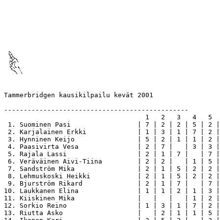
Tammerbridgen kausikilpailu kevät 2001

-----------------------------------------------

                                    1   2   3   4   5  
 1. Suominen Pasi                 | 7 | 2 | 2 | 5 | 2 |
 2. Karjalainen Erkki             | 1 | 3 | 1 | 7 | 2 |
 3. Hynninen Keijo                | 5 | 2 | 1 | 1 | 2 |
 4. Paasivirta Vesa               | 2 | 7 |   | 3 | 3 |
 5. Rajala Lassi                  | 2 | 1 | 7 |   | 7 |
 6. Veräväinen Aivi-Tiina         | 2 | 2 |   | 1 | 5 |
 7. Sandström Mika                | 2 | 1 | 5 | 2 | 2 |
 8. Lehmuskoski Heikki            | 2 | 1 | 5 | 2 | 2 |
 9. Bjurström Rikard              | 2 | 1 | 7 |   | 7 |
10. Laukkanen Elina               | 1 | 1 | 2 | 1 | 3 |
11. Kiiskinen Mika                |   |   |   | 1 | 2 |
12. Sorkio Reino                  | 1 | 3 | 1 | 7 | 2 |
13. Riutta Asko                   |   | 2 | 1 | 1 | 5 |