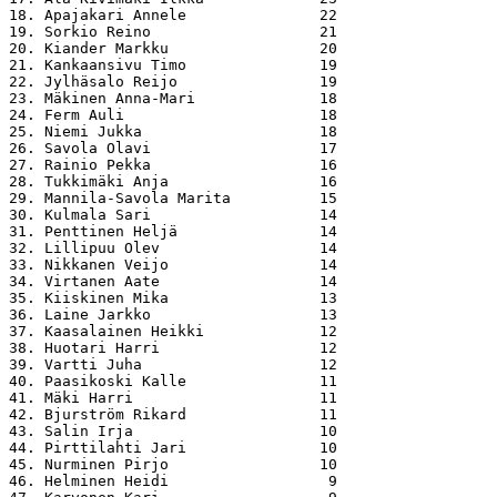
18. Apajakari Annele               22

19. Sorkio Reino                   21

20. Kiander Markku                 20

21. Kankaansivu Timo               19

22. Jylhäsalo Reijo                19

23. Mäkinen Anna-Mari              18

24. Ferm Auli                      18

25. Niemi Jukka                    18

26. Savola Olavi                   17

27. Rainio Pekka                   16

28. Tukkimäki Anja                 16

29. Mannila-Savola Marita          15

30. Kulmala Sari                   14

31. Penttinen Heljä                14

32. Lillipuu Olev                  14

33. Nikkanen Veijo                 14

34. Virtanen Aate                  14

35. Kiiskinen Mika                 13

36. Laine Jarkko                   13

37. Kaasalainen Heikki             12

38. Huotari Harri                  12

39. Vartti Juha                    12

40. Paasikoski Kalle               11

41. Mäki Harri                     11

42. Bjurström Rikard               11

43. Salin Irja                     10

44. Pirttilahti Jari               10

45. Nurminen Pirjo                 10

46. Helminen Heidi                  9
