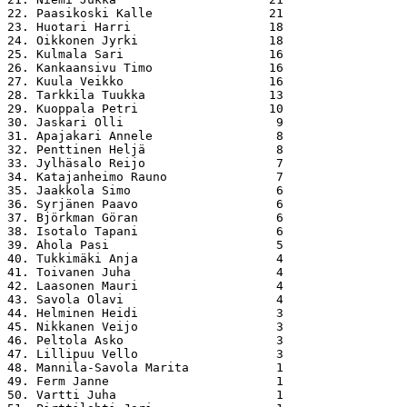
22. Paasikoski Kalle                21

23. Huotari Harri                   18

24. Oikkonen Jyrki                  18

25. Kulmala Sari                    16

26. Kankaansivu Timo                16

27. Kuula Veikko                    16

28. Tarkkila Tuukka                 13

29. Kuoppala Petri                  10

30. Jaskari Olli                     9

31. Apajakari Annele                 8

32. Penttinen Heljä                  8

33. Jylhäsalo Reijo                  7

34. Katajanheimo Rauno               7

35. Jaakkola Simo                    6

36. Syrjänen Paavo                   6

37. Björkman Göran                   6

38. Isotalo Tapani                   6

39. Ahola Pasi                       5

40. Tukkimäki Anja                   4

41. Toivanen Juha                    4

42. Laasonen Mauri                   4

43. Savola Olavi                     4

44. Helminen Heidi                   3

45. Nikkanen Veijo                   3

46. Peltola Asko                     3

47. Lillipuu Vello                   3

48. Mannila-Savola Marita            1

49. Ferm Janne                       1

50. Vartti Juha                      1
