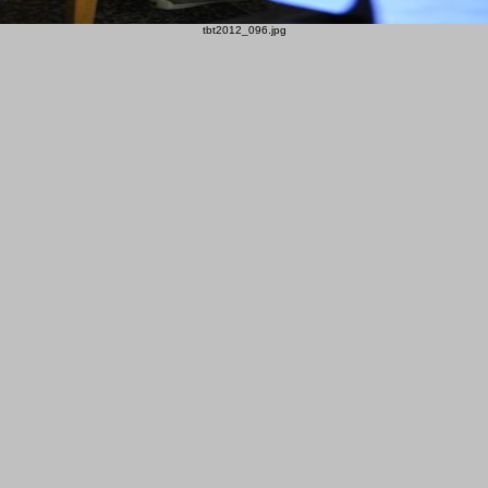
tbt2012_096.jpg